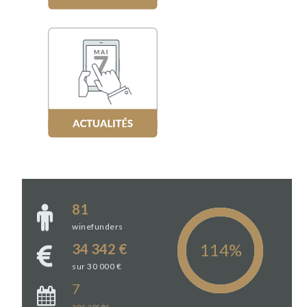
81
winefunders
34 342 €
sur 30 000 €
7
ans
après