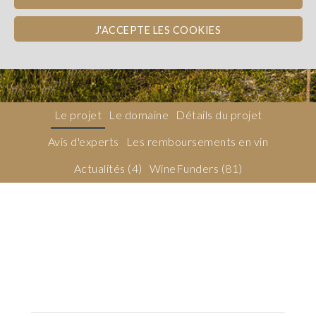
Sud-Ouest
REMBOURSEMENT EN NATURE
J'ACCEPTE LES COOKIES
Dons, contreparties
Le projet
Le domaine
Détails du projet
Avis d'experts
Les remboursements en vin
Actualités (4)
WineFunders
(81)
Description