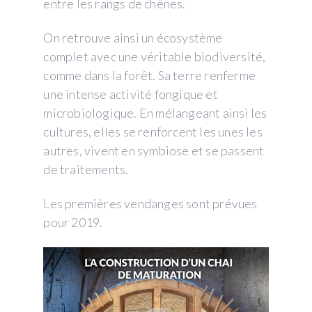
entre les rangs de chênes.
On retrouve ainsi un écosystème
complet avec une véritable biodiversité,
comme dans la forêt. Sa terre renferme
une intense activité fongique et
microbiologique. En mélangeant ainsi les
cultures, elles se renforcent les unes les
autres, vivent en symbiose et se passent
de traitements.
Les premières vendanges sont prévues
pour 2019.