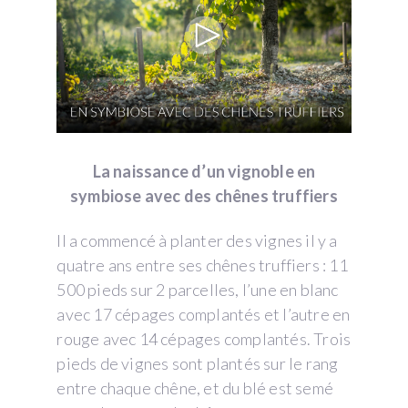
La naissance d’un vignoble en
symbiose avec des chênes truffiers
Il a commencé à planter des vignes il y a
quatre ans entre ses chênes truffiers : 11
500 pieds sur 2 parcelles, l’une en blanc
avec 17 cépages complantés et l’autre en
rouge avec 14 cépages complantés. Trois
pieds de vignes sont plantés sur le rang
entre chaque chêne, et du blé est semé