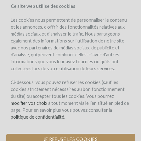
Ce site web utilise des cookies
Les cookies nous permettent de personnaliser le contenu
et les annonces, d'offrir des fonctionnalités relatives aux
médias sociaux et d'analyser le trafic. Nous partageons
également des informations sur l'utilisation de notre site
avec nos partenaires de médias sociaux, de publicité et
d'analyse, qui peuvent combiner celles-ci avec d'autres
informations que vous leur avez fournies ou qu'ils ont
collectées lors de votre utilisation de leurs services.
Domaine de Saint-Géry
Ci-dessous, vous pouvez refuser les cookies (sauf les
cookies strictement nécessaires au bon fonctionnement
CONSTRUCTION D'UN CHAI
du site) ou accepter tous les cookies. Vous pourrez
D'ÉLEVAGE EN PIERRE POUR UN
modifier vos choix
à tout moment via le lien situé en pied de
VIGNOBLE EN AGRO-ÉCOLOGIE
page. Pour en savoir plus vous pouvez consulter la
politique de confidentialité
.
par Domaine de Saint-Géry (LASCABANES)
JE REFUSE LES COOKIES