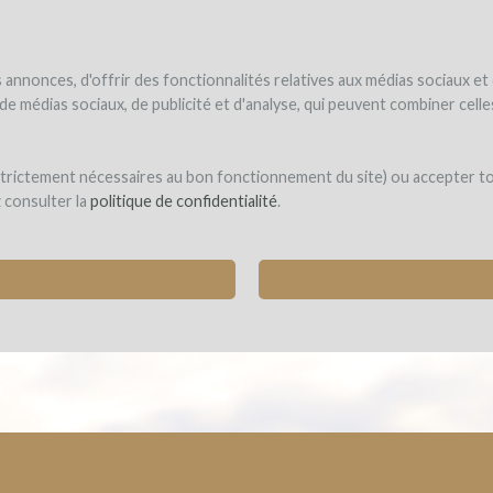
NDER
WINEFUNDED
WINEFUNDING
ne estate
Raise funds
Discover our services
annonces, d'offrir des fonctionnalités relatives aux médias sociaux et
s de médias sociaux, de publicité et d'analyse, qui peuvent combiner cel
e Lienhardt
 strictement nécessaires au bon fonctionnement du site) ou accepter t
z consulter la
politique de confidentialité
.
-SHAPED VATS TO PRODUCE FINE WINES
nchien)