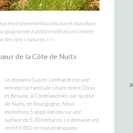
jeux environnementaux locaux et mondiaux,
ourguignonne traditionnelle et on s’insère
 des vins « natures » ! »
cœur de la Côte de Nuits
Le domaine Guyot-Lienhardt est une
2
entreprise familiale située entre Dijon
et Beaune, à Comblanchien, sur la côte
de Nuits, en Bourgogne. Nous
exploitons 5 appellations sur une
surface de 5.30 hectares. Le domaine est
certifié BIO et nous pratiquons