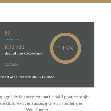
57
investors
€ 23,160
pledged over € 20,000 goal
CLOSED
 project was successful on 10/12/2020
pagne de financement participatif pour ce projet
été clôturée avec succès grâce au soutien des
WineFunders !