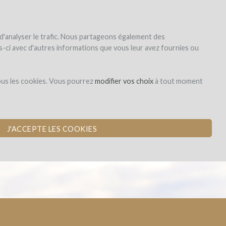
|
EN
|
ES
|
FR
Sign up
Login
 d'analyser le trafic. Nous partageons également des
les-ci avec d'autres informations que vous leur avez fournies ou
Dons,
ous les cookies. Vous pourrez
modifier vos choix
à tout moment
contreparties
J'ACCEPTE LES COOKIES