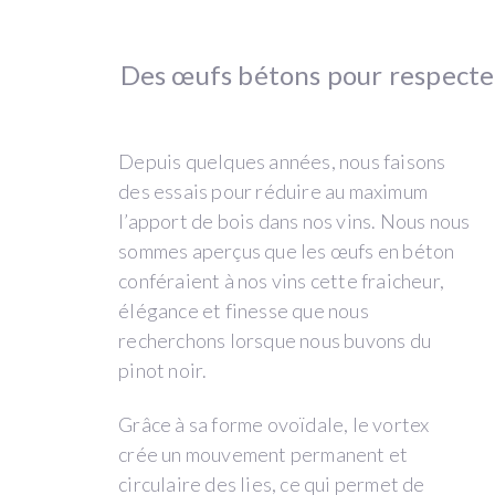
your
browser.
Des œufs bétons pour respecter
Please
contact
us
Depuis quelques années, nous faisons
via
des essais pour réduire au maximum
email
l’apport de bois dans nos vins. Nous nous
info@winefunding.com
sommes aperçus que les œufs en béton
if
conféraient à nos vins cette fraicheur,
you
élégance et finesse que nous
are
recherchons lorsque nous buvons du
interested,
pinot noir.
we
would
Grâce à sa forme ovoïdale, le vortex
be
crée un mouvement permanent et
happy
circulaire des lies, ce qui permet de