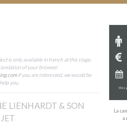
ct is only available in french at this stage.
ranslation of your browser.
ing.com
if you are interested, we would be
help you.
this
E LIENHARDT & SON
La cam
JET
a 