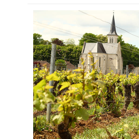
Burgundy
WINE
PAY-
BACK
57
investors
€ 23,160
pledged over € 20,000 goal
CLOSED