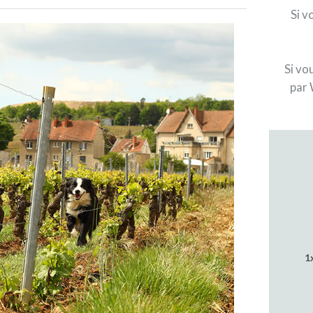
Si v
Si vo
par 
1