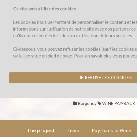
Ce site web utilise des cookies
PROJECTS
WINEFU
View projects
Invest in a wi
Les cookies nous permettent de personnaliser le contenu et les 
informations sur l'utilisation de notre site avec nos partenaire
qu'ils ont collectées lors de votre utilisation de leurs services.
Domaine
the
project
Antoine
Domaine Antoin
Ci-dessous, vous pouvez refuser les cookies (sauf les cookies
Lienhardt
via le lien situé en pied de page. Pour en savoir plus vous pouve
PURCHASE OF EGG
team
by Antoine Lienhardt (Combla
JE REFUSE LES COOKIES
pay-
back
in
Burgundy
WINE PAY-BACK
wine
Domaine
The project
Team
Pay-back in Wine
Antoine
Dons,