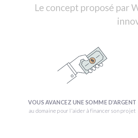
Le concept proposé par W
innov
«
Domaine
artisanal,
préoccupé
par
les
enjeux
environnementaux
locaux
et
VOUS AVANCEZ UNE SOMME D'ARGENT
mondiaux,
au domaine pour l'aider à financer son projet
on
bouscule
les