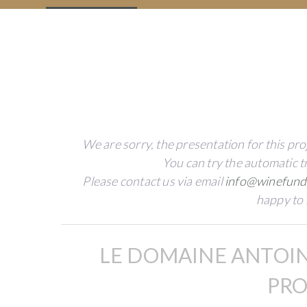
Domaine
Lienhardt
contreparties
Antoine
Lienhardt
PURCHASE
OF
Description
EGG-
SHAPED
We are sorry, the presentation for this proje
VATS
TO
You can try the automatic t
PRODUCE
Please contact us via email
info@winefund
FINE
happy to 
WINES
LE DOMAINE ANTOIN
by
Antoine
PRO
Lienhardt
(Comblanchien)