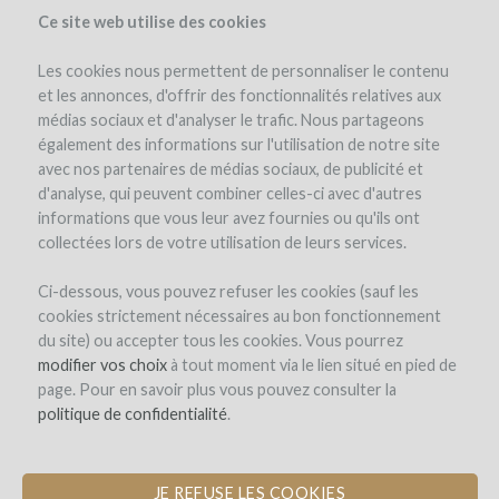
Ce site web utilise des cookies
Les cookies nous permettent de personnaliser le contenu
et les annonces, d'offrir des fonctionnalités relatives aux
médias sociaux et d'analyser le trafic. Nous partageons
the project
également des informations sur l'utilisation de notre site
avec nos partenaires de médias sociaux, de publicité et
d'analyse, qui peuvent combiner celles-ci avec d'autres
informations que vous leur avez fournies ou qu'ils ont
collectées lors de votre utilisation de leurs services.
Ci-dessous, vous pouvez refuser les cookies (sauf les
cookies strictement nécessaires au bon fonctionnement
Adega do Vulcao
du site) ou accepter tous les cookies. Vous pourrez
modifier vos choix
MAKING WINES ON VOLCANIC SOIL
à tout moment via le lien situé en pied de
page. Pour en savoir plus vous pouvez consulter la
IN AZORES
politique de confidentialité
.
JE REFUSE LES COOKIES