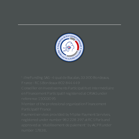
WineFunding SAS · 4 quai de Bacalan, 33 300 Bordeaux,
France · RCS Bordeaux 802 844 449
Conseiller en Investissements Participatifs et Intermédiaire
en Financement Participatif registered at ORIAS under
reference 15003095
Member of the professional organization Financement
Participatif France
Payment services provided by Mipise Payment Servives,
registered under number 982 228 397 at RCS Paris and
approved as "établissement de paiement" by ACPR under
number 17838.