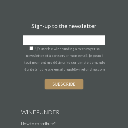
Sign-up to the newsletter
*
j’autorise winefunding à m'envoyer sa
newsletter et à conserver mon email. je peux à
tout moment me désincrire sur simple demande
écrite à l'adresse email : rgpd@winefunding.com
If
you
are
a
human,
WINEFUNDER
ignore
How to contribute?
this