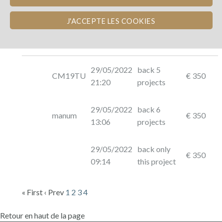
J'ACCEPTE LES COOKIES
Photo
Name
Dated
Description
Amount
29/05/2022
back 5
CM19TU
€ 350
21:20
projects
29/05/2022
back 6
manum
€ 350
13:06
projects
29/05/2022
back only
€ 350
09:14
this project
« First
‹ Prev
1
2
3
4
Retour en haut de la page