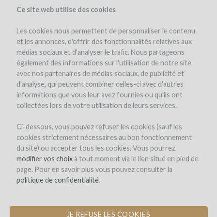
Ce site web utilise des cookies
Les cookies nous permettent de personnaliser le contenu
et les annonces, d'offrir des fonctionnalités relatives aux
médias sociaux et d'analyser le trafic. Nous partageons
également des informations sur l'utilisation de notre site
avec nos partenaires de médias sociaux, de publicité et
d'analyse, qui peuvent combiner celles-ci avec d'autres
informations que vous leur avez fournies ou qu'ils ont
collectées lors de votre utilisation de leurs services.
CHAMPAGNE BALINCOURT
Ci-dessous, vous pouvez refuser les cookies (sauf les
cookies strictement nécessaires au bon fonctionnement
REHABILITATION OF UNDERGROUND
du site) ou accepter tous les cookies. Vous pourrez
CHALK PITS - UNESCO WORLD
modifier vos choix
à tout moment via le lien situé en pied de
HERITAGE SITE
page. Pour en savoir plus vous pouvez consulter la
politique de confidentialité
.
The project
Estate
Team
Project details
JE REFUSE LES COOKIES