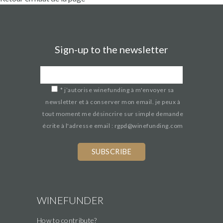
Sign-up to the newsletter
*
j’autorise winefunding à m'envoyer sa
newsletter et à conserver mon email. je peux à
tout moment me désincrire sur simple demande
écrite à l'adresse email : rgpd@winefunding.com
WINEFUNDER
How to contribute?