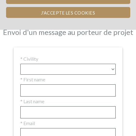
Expert opinion
Pay-back in Wine
Updates (0)
Investors
(24)
Comments (0)
J'ACCEPTE LES COOKIES
Envoi d'un message au porteur de projet
*
Civility
*
First name
*
Last name
*
Email