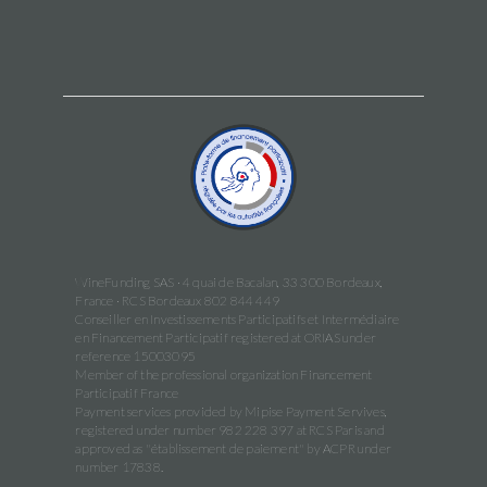
WineFunding SAS · 4 quai de Bacalan, 33 300 Bordeaux,
France · RCS Bordeaux 802 844 449
Conseiller en Investissements Participatifs et Intermédiaire
en Financement Participatif registered at ORIAS under
reference 15003095
Member of the professional organization Financement
Participatif France
Payment services provided by Mipise Payment Servives,
registered under number 982 228 397 at RCS Paris and
approved as "établissement de paiement" by ACPR under
number 17838.