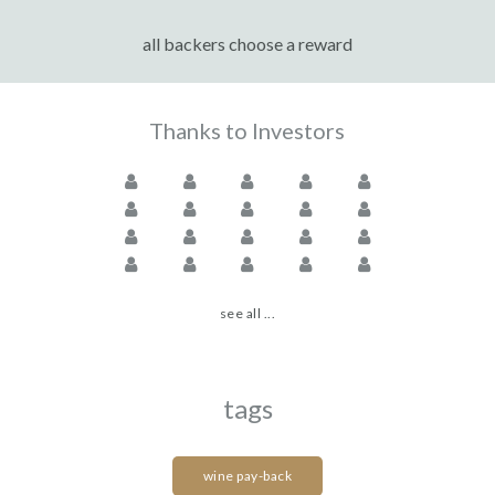
all backers choose a reward
Thanks to Investors
see all ...
tags
wine pay-back