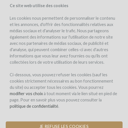
Ce site web utilise des cookies
Les cookies nous permettent de personnaliser le contenu
et les annonces, d'offrir des fonctionnalités relatives aux
médias sociaux et d'analyser le trafic. Nous partageons
the project
également des informations sur l'utilisation de notre site
avec nos partenaires de médias sociaux, de publicité et
d'analyse, qui peuvent combiner celles-ci avec d'autres
informations que vous leur avez fournies ou qu'ils ont
collectées lors de votre utilisation de leurs services.
Ci-dessous, vous pouvez refuser les cookies (sauf les
cookies strictement nécessaires au bon fonctionnement
CHAMPAGNE BALINCOURT
du site) ou accepter tous les cookies. Vous pourrez
modifier vos choix
REHABILITATION OF UNDERGROUND
à tout moment via le lien situé en pied de
page. Pour en savoir plus vous pouvez consulter la
CHALK PITS - UNESCO WORLD
politique de confidentialité
HERITAGE SITE
.
JE REFUSE LES COOKIES