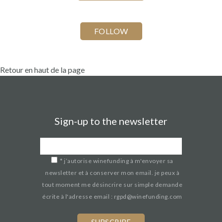
Retour en haut de la page
Sign-up to the newsletter
*
j’autorise winefunding à m'envoyer sa
newsletter et à conserver mon email. je peux à
tout moment me désincrire sur simple demande
écrite à l'adresse email : rgpd@winefunding.com
If