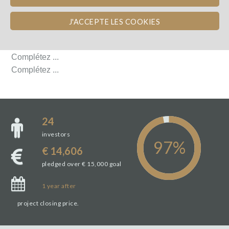
AVIS D'EXPERTS
J'ACCEPTE LES COOKIES
AVIS D'EXPERTS
Complétez ...
Complétez ...
24
investors
€ 14,606
pledged over € 15,000 goal
1 year
after
project closing price.