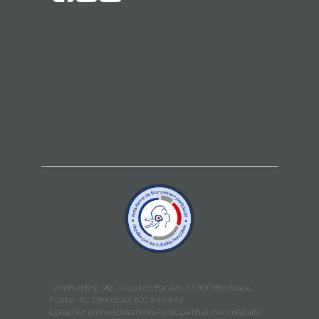
WineFunding SAS · 4 quai de Bacalan, 33 300 Bordeaux,
France · RCS Bordeaux 802 844 449
Conseiller en Investissements Participatifs et Intermédiaire