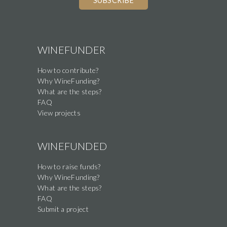
you
are
a
human,
WINEFUNDER
ignore
How to contribute?
this
Why WineFunding?
field
What are the steps?
FAQ
View projects
WINEFUNDED
How to raise funds?
Why WineFunding?
What are the steps?
FAQ
Submit a project