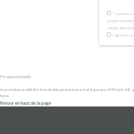
are
a
*
j’autorise 
projets winefu
human,
simple demande
ignore
i agree to r
this
field
(*) required fields
in accordance with the french data protection act of 6 january 1978 (art. 34), 
form.
Retour en haut de la page