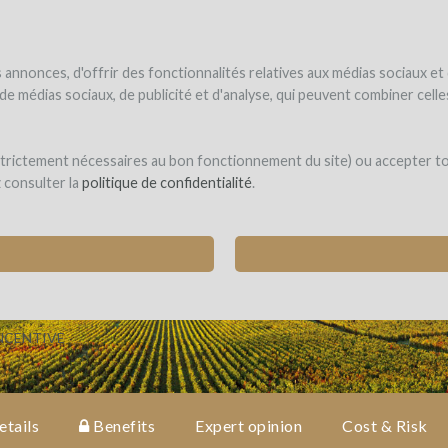
NDER
WINEFUNDED
WINEFUNDING
ne estate
Raise funds
Discover our services
annonces, d'offrir des fonctionnalités relatives aux médias sociaux et
s de médias sociaux, de publicité et d'analyse, qui peuvent combiner cel
llene
 strictement nécessaires au bon fonctionnement du site) ou accepter t
z consulter la
politique de confidentialité
.
CTURING & NEW PLANTINGS
(Beaune)
NCENTIVE
etails
Benefits
Expert opinion
Cost & Risk