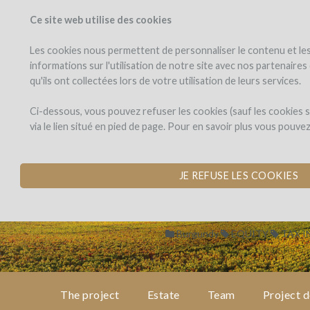
Ce site web utilise des cookies
PROJECTS
WINEFU
View projects
Invest in a wi
Les cookies nous permettent de personnaliser le contenu et les 
informations sur l'utilisation de notre site avec nos partenaire
qu'ils ont collectées lors de votre utilisation de leurs services.
Domaine
de
Domaine de Be
Ci-dessous, vous pouvez refuser les cookies (sauf les cookies
Bellene
via le lien situé en pied de page. Pour en savoir plus vous pouve
VINEYARD RESTRU
by Maison Roche de Bellene 
JE REFUSE LES COOKIES
Burgundy
EQUITY
TAX I
The project
Estate
Team
Project d