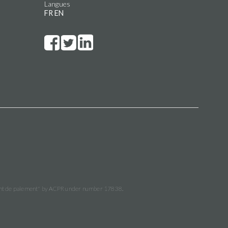
Langues
FR
EN
ment de paiement" by ACPR under number 17838.