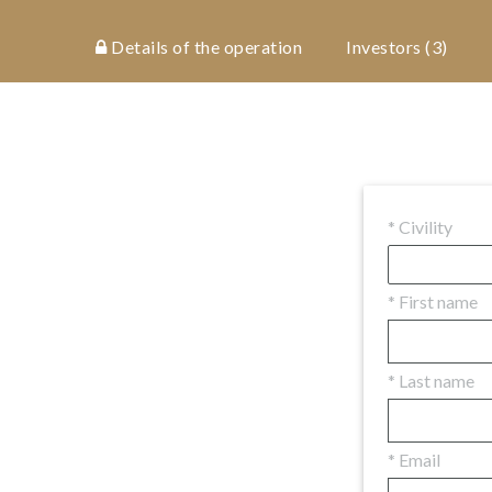
Details of the operation
Investors
(3)
*
Civility
*
First name
*
Last name
*
Email