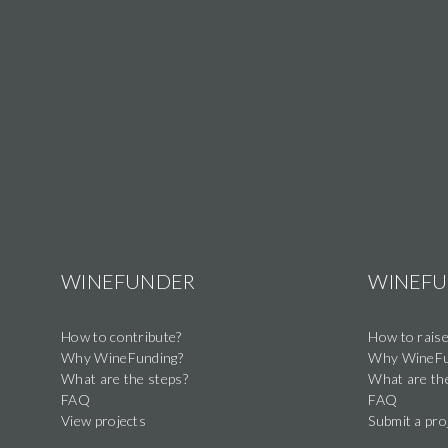
WINEFUNDER
WINEF
How to contribute?
How to raise
Why WineFunding?
Why WineFu
What are the steps?
What are th
FAQ
FAQ
View projects
Submit a pro