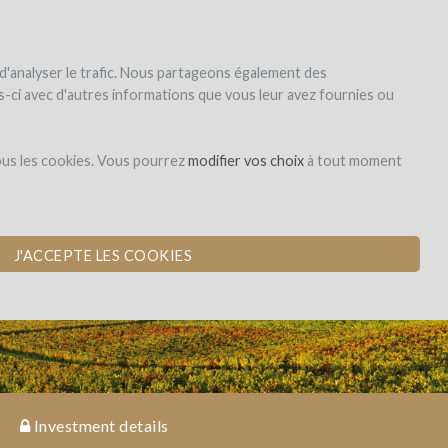
|
EN
|
ES
|
FR
Sign up
Login
 d'analyser le trafic. Nous partageons également des
les-ci avec d'autres informations que vous leur avez fournies ou
Investissement en
ous les cookies. Vous pourrez
modifier vos choix
à tout moment
capital
J'ACCEPTE LES COOKIES
Investment details