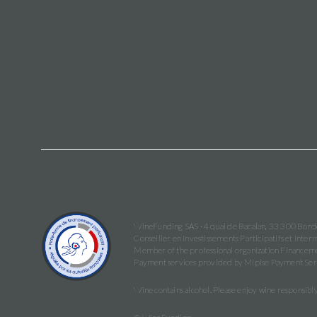
WineFunding SAS · 4 quai de Bacalan, 33 300 Bor
Conseiller en Investissements Participatifs et In
Member of the professional organization Financeme
Payment services provided by Mipise Payment Ser
Wine contains alcohol. Please enjoy wine responsibly