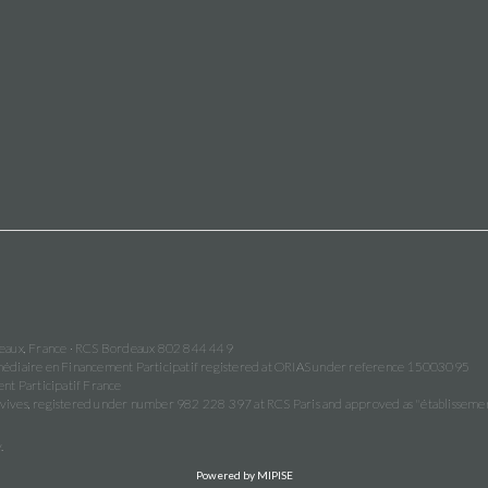
deaux, France · RCS Bordeaux 802 844 449
termédiaire en Financement Participatif registered at ORIAS under reference 15003095
nt Participatif France
vives, registered under number 982 228 397 at RCS Paris and approved as "établisse
.
Powered by MIPISE