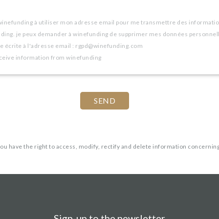
winefunding à utiliser mon adresse email pour me transmettre des informatio
nding. je peux demander à winefunding de supprimer mes données personnel
 écrite à l'adresse email : rgpd@winefunding.com
eceive information from winefunding
you have the right to access, modify, rectify and delete information concerning
Sign-up to the newsletter