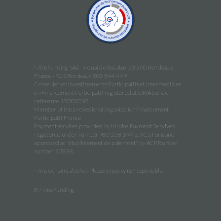
WineFunding SAS · 4 quai de Bacalan, 33 300 Bordeaux,
France · RCS Bordeaux 802 844 449
Conseiller en Investissements Participatifs et Intermédiaire
en Financement Participatif registered at ORIAS under
reference 15003095
Member of the professional organization Financement
Participatif France
Payment services provided by Mipise Payment Servives,
registered under number 982 228 397 at RCS Paris and
approved as "établissement de paiement" by ACPR under
number 17838.
Wine contains alcohol. Please enjoy wine responsibly.
© WineFunding