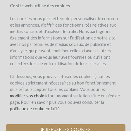
Ce site web utilise des cookies
Les cookies nous permettent de personnaliser le contenu
et les annonces, d'offrir des fonctionnalités relatives aux
médias sociaux et d'analyser le trafic. Nous partageons
the project
estate
team
expert opinion
interest in wine
également des informations sur l'utilisation de notre site
cost & risk
investment details
documents
avec nos partenaires de médias sociaux, de publicité et
d'analyse, qui peuvent combiner celles-ci avec d'autres
informations que vous leur avez fournies ou qu'ils ont
collectées lors de votre utilisation de leurs services.
Ci-dessous, vous pouvez refuser les cookies (sauf les
cookies strictement nécessaires au bon fonctionnement
du site) ou accepter tous les cookies. Vous pourrez
Château Montplaisir
modifier vos choix
à tout moment via le lien situé en pied de
page. Pour en savoir plus vous pouvez consulter la
DEVELOPMENT OF WINE TOURISM
politique de confidentialité
.
JE REFUSE LES COOKIES