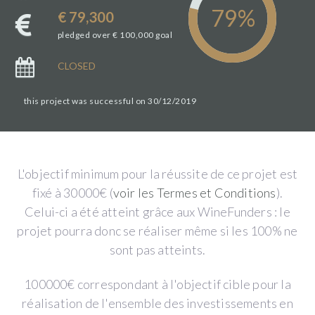
€ 79,300
pledged over € 100,000 goal
CLOSED
this project was successful on 30/12/2019
L'objectif minimum pour la réussite de ce projet est
fixé à 30000€ (
voir les Termes et Conditions
).
Celui-ci a été atteint grâce aux WineFunders : le
projet pourra donc se réaliser même si les 100% ne
sont pas atteints.
100000€ correspondant à l'objectif cible pour la
réalisation de l'ensemble des investissements en