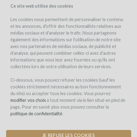
Ce site web utilise des cookies
Les cookies nous permettent de personnaliser le contenu
et les annonces, d'offrir des fonctionnalités relatives aux
médias sociaux et d'analyser le trafic. Nous partageons
the project
estate
team
expert opinion
interest in wine
également des informations sur l'utilisation de notre site
cost & risk
investment details
documents
avec nos partenaires de médias sociaux, de publicité et
d'analyse, qui peuvent combiner celles-ci avec d'autres
informations que vous leur avez fournies ou qu'ils ont
collectées lors de votre utilisation de leurs services.
Ci-dessous, vous pouvez refuser les cookies (sauf les
cookies strictement nécessaires au bon fonctionnement
du site) ou accepter tous les cookies. Vous pourrez
Château Montplaisir
modifier vos choix
à tout moment via le lien situé en pied de
page. Pour en savoir plus vous pouvez consulter la
DEVELOPMENT OF WINE TOURISM
politique de confidentialité
.
JE REFUSE LES COOKIES