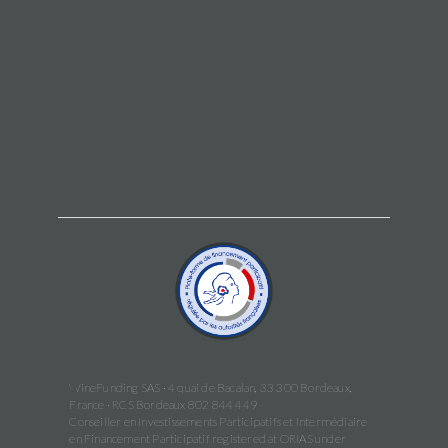
WineFunding SAS · 4 quai de Bacalan, 33 300 Bordeaux,
France · RCS Bordeaux 802 844 449
Conseiller en Investissements Participatifs et Intermédiaire
en Financement Participatif registered at ORIAS under