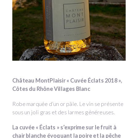
Château MontPlaisir « Cuvée Éclats 2018 »,
Côtes du Rhône Villages Blanc
Robe marquée d’un or pâle. Le vin se présente
sous un joli gras et des larmes généreuses.
La cuvée « Éclats » s’exprime sur le fruit à
chair blanche évoquant la poire et la pêche