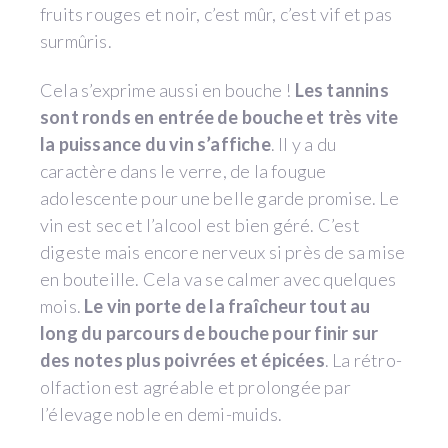
fruits rouges et noir, c’est mûr, c’est vif et pas
surmûris.
Cela s’exprime aussi en bouche !
Les tannins
sont ronds en entrée de bouche et très vite
la puissance du vin s’affiche
. Il y a du
caractère dans le verre, de la fougue
adolescente pour une belle garde promise. Le
vin est sec et l’alcool est bien géré. C’est
digeste mais encore nerveux si près de sa mise
en bouteille. Cela va se calmer avec quelques
mois.
Le vin porte de la fraîcheur tout au
long du parcours de bouche pour finir sur
des notes plus poivrées et épicées
. La rétro-
olfaction est agréable et prolongée par
l’élevage noble en demi-muids.