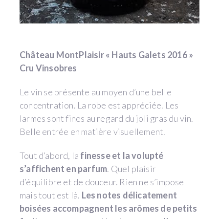
Château MontPlaisir « Hauts Galets 2016 »
Cru Vinsobres
Le vin se présente au moyen d’une belle
concentration. La robe est appréciée. Les
larmes sont fines au regard du joli gras du vin.
Belle entrée en matière visuellement.
Tout d’abord, la
finesse et la volupté
s’affichent en parfum
. Quel plaisir
d’équilibre et de douceur. Rien ne s’impose
mais tout est là.
Les notes délicatement
boisées accompagnent les arômes de petits