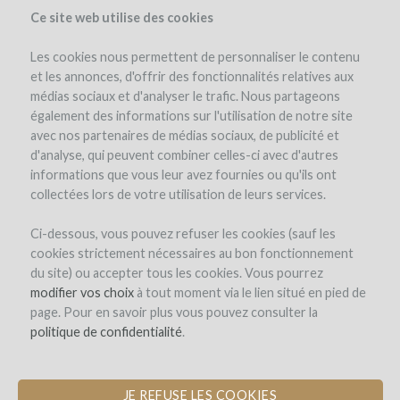
Ce site web utilise des cookies
Les cookies nous permettent de personnaliser le contenu
et les annonces, d'offrir des fonctionnalités relatives aux
médias sociaux et d'analyser le trafic. Nous partageons
the project
également des informations sur l'utilisation de notre site
avec nos partenaires de médias sociaux, de publicité et
d'analyse, qui peuvent combiner celles-ci avec d'autres
informations que vous leur avez fournies ou qu'ils ont
collectées lors de votre utilisation de leurs services.
Ci-dessous, vous pouvez refuser les cookies (sauf les
cookies strictement nécessaires au bon fonctionnement
Château Carpe Diem
du site) ou accepter tous les cookies. Vous pourrez
modifier vos choix
PLANTING WHITE GRAPE VARIETIES
à tout moment via le lien situé en pied de
page. Pour en savoir plus vous pouvez consulter la
AND VINEYARD HEDGES
politique de confidentialité
.
JE REFUSE LES COOKIES