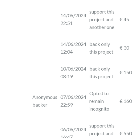
support this
14/06/2024
project and
€ 45
22:51
another one
14/06/2024
back only
€ 30
12:04
this project
10/06/2024
back only
€ 150
08:19
this project
Opted to
Anonymous
07/06/2024
remain
€ 160
backer
22:59
incognito
support this
06/06/2024
project and
€ 550
16:47