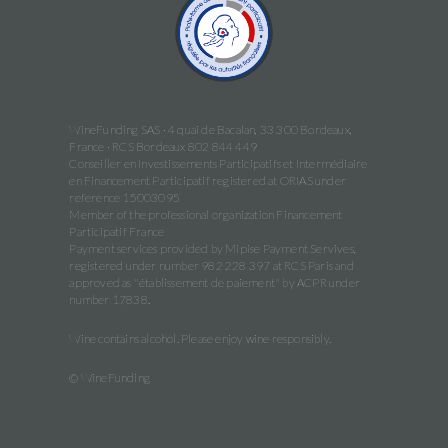
WineFunding SAS · 4 quai de Bacalan, 33 300 Bordeaux,
France · RCS Bordeaux 802 844 449
Conseiller en Investissements Participatifs et Intermédiaire
en Financement Participatif registered at ORIAS under
reference 15003095
Member of the professional organization Financement
Participatif France
Payment services provided by Mipise Payment Servives,
registered under number 982 228 397 at RCS Paris and
approved as "établissement de paiement" by ACPR under
number 17838.
Wine contains alcohol. Please enjoy wine responsibly.
© WineFunding