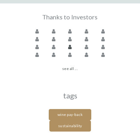
Thanks to Investors
see all ...
tags
wine pay-back
sustainability