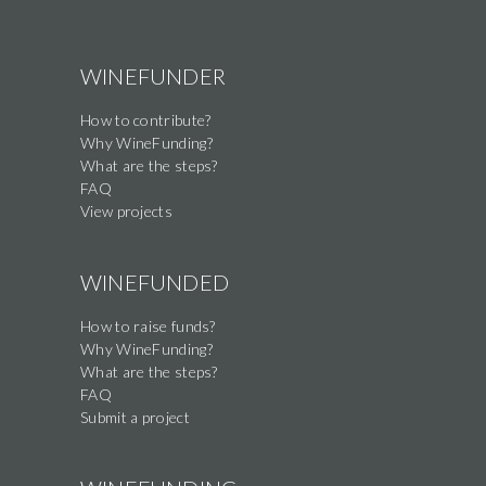
are
a
human,
WINEFUNDER
ignore
How to contribute?
this
Why WineFunding?
field
What are the steps?
FAQ
View projects
WINEFUNDED
How to raise funds?
Why WineFunding?
What are the steps?
FAQ
Submit a project