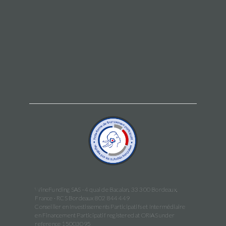
WineFunding SAS · 4 quai de Bacalan, 33 300 Bordeaux,
France · RCS Bordeaux 802 844 449
Conseiller en Investissements Participatifs et Intermédiaire
en Financement Participatif registered at ORIAS under
reference 15003095