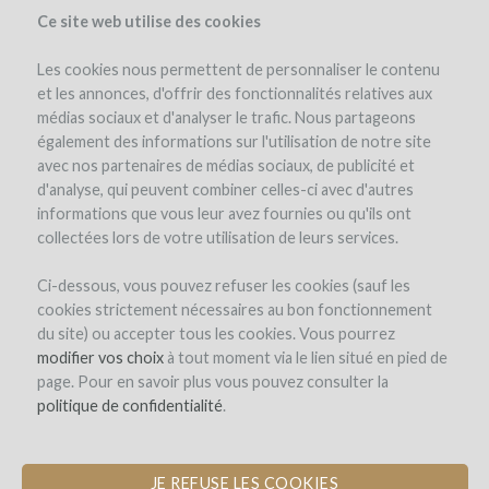
Ce site web utilise des cookies
Les cookies nous permettent de personnaliser le contenu
et les annonces, d'offrir des fonctionnalités relatives aux
médias sociaux et d'analyser le trafic. Nous partageons
the project
également des informations sur l'utilisation de notre site
avec nos partenaires de médias sociaux, de publicité et
d'analyse, qui peuvent combiner celles-ci avec d'autres
informations que vous leur avez fournies ou qu'ils ont
collectées lors de votre utilisation de leurs services.
Ci-dessous, vous pouvez refuser les cookies (sauf les
cookies strictement nécessaires au bon fonctionnement
Château Carpe Diem
du site) ou accepter tous les cookies. Vous pourrez
modifier vos choix
PLANTING WHITE GRAPE VARIETIES
à tout moment via le lien situé en pied de
page. Pour en savoir plus vous pouvez consulter la
AND VINEYARD HEDGES
politique de confidentialité
.
JE REFUSE LES COOKIES