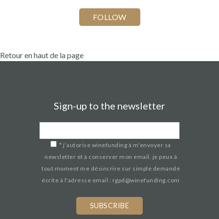
Retour en haut de la page
Sign-up to the newsletter
*
j’autorise winefunding à m'envoyer sa
newsletter et à conserver mon email. je peux à
tout moment me désincrire sur simple demande
écrite à l'adresse email : rgpd@winefunding.com
If
you