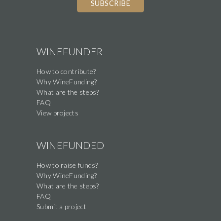
you
are
a
human,
WINEFUNDER
ignore
How to contribute?
this
Why WineFunding?
field
What are the steps?
FAQ
View projects
WINEFUNDED
How to raise funds?
Why WineFunding?
What are the steps?
FAQ
Submit a project