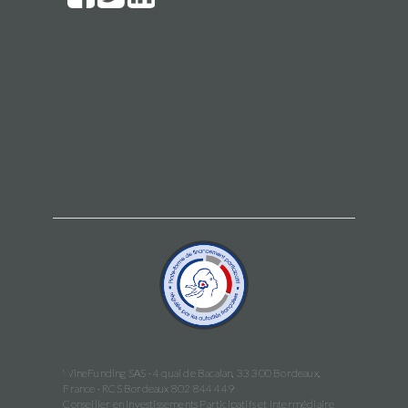
WineFunding SAS · 4 quai de Bacalan, 33 300 Bordeaux,
France · RCS Bordeaux 802 844 449
Conseiller en Investissements Participatifs et Intermédiaire