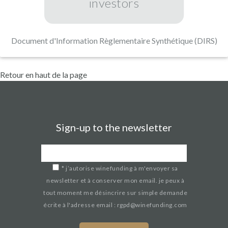
investors
Document d'Information Règlementaire Synthétique (DIRS)
Retour en haut de la page
Sign-up to the newsletter
*
j’autorise winefunding à m'envoyer sa
newsletter et à conserver mon email. je peux à
tout moment me désincrire sur simple demande
écrite à l'adresse email : rgpd@winefunding.com
If