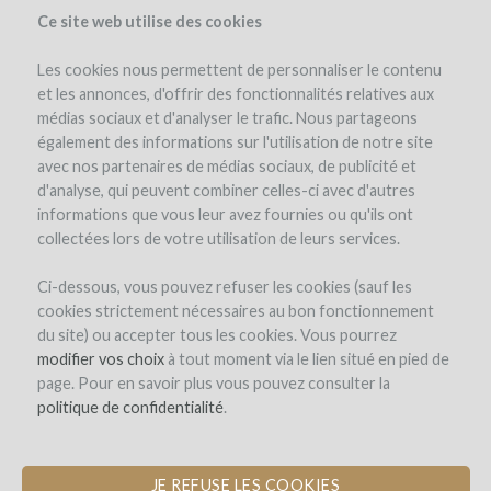
Ce site web utilise des cookies
Les cookies nous permettent de personnaliser le contenu
et les annonces, d'offrir des fonctionnalités relatives aux
médias sociaux et d'analyser le trafic. Nous partageons
the project
team
expert opinion
interest in wine
cost & risk
également des informations sur l'utilisation de notre site
investment details
documents
investors
(33)
avec nos partenaires de médias sociaux, de publicité et
d'analyse, qui peuvent combiner celles-ci avec d'autres
informations que vous leur avez fournies ou qu'ils ont
collectées lors de votre utilisation de leurs services.
Ci-dessous, vous pouvez refuser les cookies (sauf les
cookies strictement nécessaires au bon fonctionnement
du site) ou accepter tous les cookies. Vous pourrez
Château Montplaisir
modifier vos choix
à tout moment via le lien situé en pied de
page. Pour en savoir plus vous pouvez consulter la
CONSTRUCTION OF A WINE TASTING
politique de confidentialité
.
& EVENTS FACILITY
JE REFUSE LES COOKIES