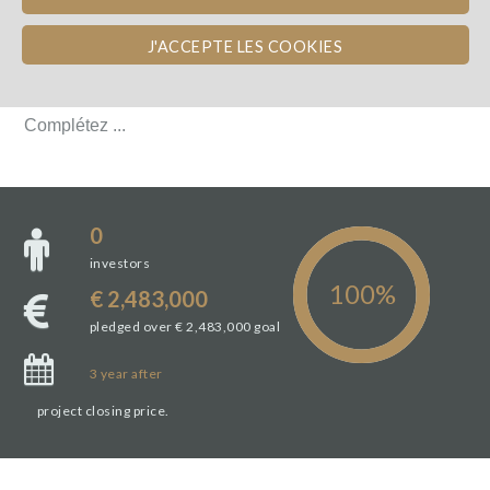
L'ÉQUIPE
J'ACCEPTE LES COOKIES
L'ÉQUIPE
Complétez ...
Complétez ...
0
investors
€ 2,483,000
pledged over € 2,483,000 goal
3
year
after
project closing price.