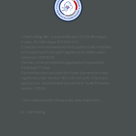
WineFunding SAS · 4 quai de Bacalan, 33 300 Bordeaux,
France · RCS Bordeaux 802 844 449
Conseiller en Investissements Participatifs et Intermédiaire
en Financement Participatif registered at ORIAS under
reference 15003095
Member of the professional organization Financement
Participatif France
Payment services provided by Mipise Payment Servives,
registered under number 982 228 397 at RCS Paris and
approved as "établissement de paiement" by ACPR under
number 17838.
Wine contains alcohol. Please enjoy wine responsibly.
© WineFunding