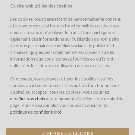
Ce site web utilise des cookies
Les cookies nous permettent de personnaliser le contenu
et les annonces, d'offrir des fonctionnalités relatives aux
médias sociaux et d'analyser le trafic. Nous partageons
the project
updates (0)
investors
(0)
comments (0)
également des informations sur l'utilisation de notre site
avec nos partenaires de médias sociaux, de publicité et
d'analyse, qui peuvent combiner celles-ci avec d'autres
informations que vous leur avez fournies ou qu'ils ont
collectées lors de votre utilisation de leurs services.
Ci-dessous, vous pouvez refuser les cookies (sauf les
cookies strictement nécessaires au bon fonctionnement
CLOS BEL AIR
du site) ou accepter tous les cookies. Vous pourrez
modifier vos choix
TAKE PART IN A SUSTAINABLE WINE-
à tout moment via le lien situé en pied de
page. Pour en savoir plus vous pouvez consulter la
GROWING PROJECT IN POMEROL
politique de confidentialité
.
JE REFUSE LES COOKIES