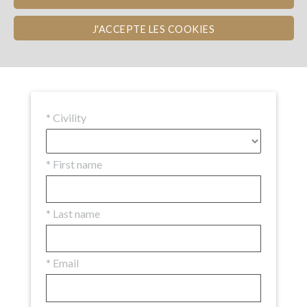
Comments (0)
J'ACCEPTE LES COOKIES
Envoi d'un message au porteur de projet
*
Civility
*
First name
*
Last name
*
Email