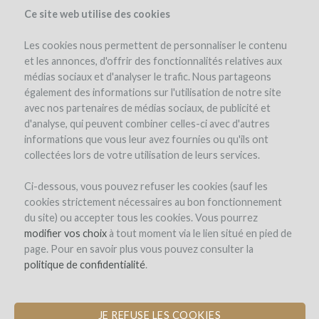
Ce site web utilise des cookies
Les cookies nous permettent de personnaliser le contenu
et les annonces, d'offrir des fonctionnalités relatives aux
médias sociaux et d'analyser le trafic. Nous partageons
également des informations sur l'utilisation de notre site
avec nos partenaires de médias sociaux, de publicité et
d'analyse, qui peuvent combiner celles-ci avec d'autres
informations que vous leur avez fournies ou qu'ils ont
collectées lors de votre utilisation de leurs services.
Domaine des Coteaux Blancs
Ci-dessous, vous pouvez refuser les cookies (sauf les
cookies strictement nécessaires au bon fonctionnement
EXTENSION OF THE BARREL CELLAR
du site) ou accepter tous les cookies. Vous pourrez
FOR BETTER WINE AGEING
modifier vos choix
à tout moment via le lien situé en pied de
page. Pour en savoir plus vous pouvez consulter la
politique de confidentialité
.
The project
Estate
Team
Project details
Expert opinion
Pay-back in Wine
Investors
(54)
JE REFUSE LES COOKIES