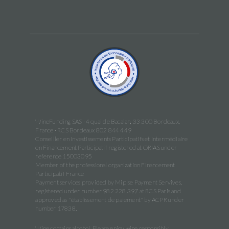
WineFunding SAS · 4 quai de Bacalan, 33 300 Bordeaux,
France · RCS Bordeaux 802 844 449
Conseiller en Investissements Participatifs et Intermédiaire
en Financement Participatif registered at ORIAS under
reference 15003095
Member of the professional organization Financement
Participatif France
Payment services provided by Mipise Payment Servives,
registered under number 982 228 397 at RCS Paris and
approved as "établissement de paiement" by ACPR under
number 17838.
Wine contains alcohol. Please enjoy wine responsibly.