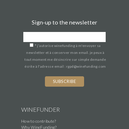
Sign-up to the newsletter
*
j’autorise winefunding à m'envoyer sa
newsletter et à conserver mon email. je peux à
tout moment me désincrire sur simple demande
écrite à l'adresse email : rgpd@winefunding.com
If
you
are
a
human,
WINEFUNDER
ignore
How to contribute?
this
Why WineFunding?