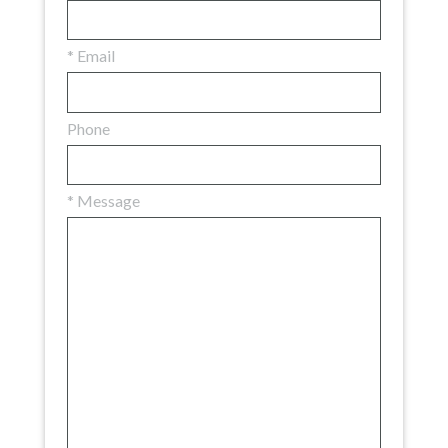
*
Email
Phone
*
Message