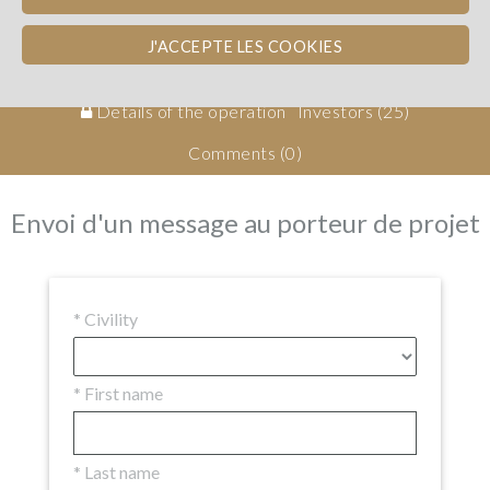
Benefits
Expert opinion
Cost & Risk
J'ACCEPTE LES COOKIES
Investment details
Documents
Details of the operation
Investors
(25)
Comments (0)
Envoi d'un message au porteur de projet
*
Civility
*
First name
*
Last name