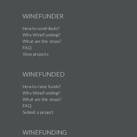
a
human,
WINEFUNDER
ignore
How to contribute?
this
Why WineFunding?
field
What are the steps?
FAQ
View projects
WINEFUNDED
How to raise funds?
Why WineFunding?
What are the steps?
FAQ
Submit a project
WINEFUNDING