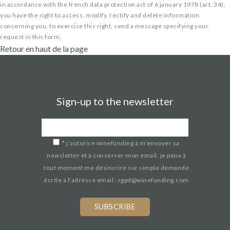
in accordance with the french data protection act of 6 january 1978 (art. 34),
you have the right to access, modify, rectify and delete information
concerning you. to exercise this right, send a message specifying your
request in this form.
Retour en haut de la page
Sign-up to the newsletter
*
j’autorise winefunding à m'envoyer sa
newsletter et à conserver mon email. je peux à
tout moment me désincrire sur simple demande
écrite à l'adresse email : rgpd@winefunding.com
If
you
are