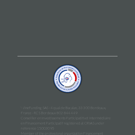
WineFunding SAS · 4 quai de Bacalan, 33 300 Bordeaux,
France · RCS Bordeaux 802 844 449
Conseiller en Investissements Participatifs et Intermédiaire
en Financement Participatif registered at ORIAS under
reference 15003095
Member of the professional organization Financement