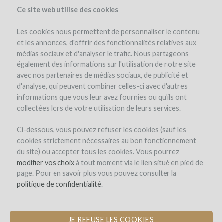
Ce site web utilise des cookies
Les cookies nous permettent de personnaliser le contenu
et les annonces, d'offrir des fonctionnalités relatives aux
médias sociaux et d'analyser le trafic. Nous partageons
également des informations sur l'utilisation de notre site
avec nos partenaires de médias sociaux, de publicité et
d'analyse, qui peuvent combiner celles-ci avec d'autres
informations que vous leur avez fournies ou qu'ils ont
collectées lors de votre utilisation de leurs services.
CREATING A BIODYNAMIC WINE
Ci-dessous, vous pouvez refuser les cookies (sauf les
PRODUCING COMPANY
cookies strictement nécessaires au bon fonctionnement
du site) ou accepter tous les cookies. Vous pourrez
PURCHASE AND RENOVATION OF AN
modifier vos choix
à tout moment via le lien situé en pied de
OLD STONE HOUSE ALONG A
page. Pour en savoir plus vous pouvez consulter la
PRISTINE STREAM
politique de confidentialité
.
The project
Estate
Team
Project details
JE REFUSE LES COOKIES