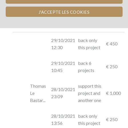
J'ACCEPTE LES COOKIES
Photo
Name
Dated
Description
Amount
29/10/2021
back only
€ 450
12:30
this project
29/10/2021
back 6
€ 250
10:45
projects
Thomas
support this
28/10/2021
Le
project and
€ 1,000
23:09
Bastar...
another one
28/10/2021
back only
€ 250
13:56
this project