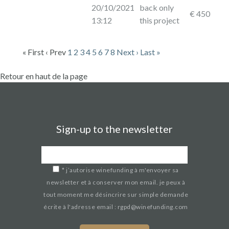
20/10/2021
back only
€ 450
13:12
this project
« First
‹ Prev
1
2
3
4
5
6
7
8
Next ›
Last »
Retour en haut de la page
Sign-up to the newsletter
*
j’autorise winefunding à m'envoyer sa
newsletter et à conserver mon email. je peux à
tout moment me désincrire sur simple demande
écrite à l'adresse email : rgpd@winefunding.com