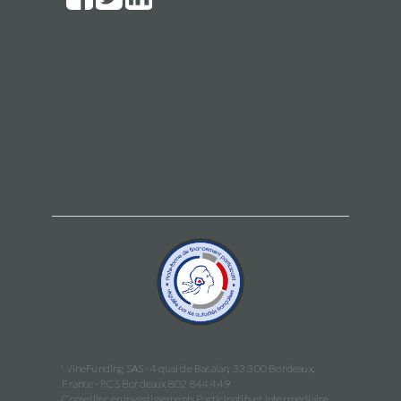
WineFunding SAS · 4 quai de Bacalan, 33 300 Bordeaux,
France · RCS Bordeaux 802 844 449
Conseiller en Investissements Participatifs et Intermédiaire