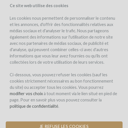
Ce site web utilise des cookies
Les cookies nous permettent de personnaliser le contenu
et les annonces, d'offrir des fonctionnalités relatives aux
médias sociaux et d'analyser le trafic. Nous partageons
the project
investors
(83)
également des informations sur l'utilisation de notre site
avec nos partenaires de médias sociaux, de publicité et
d'analyse, qui peuvent combiner celles-ci avec d'autres
informations que vous leur avez fournies ou qu'ils ont
collectées lors de votre utilisation de leurs services.
Ci-dessous, vous pouvez refuser les cookies (sauf les
cookies strictement nécessaires au bon fonctionnement
Les Longues Vignes
du site) ou accepter tous les cookies. Vous pourrez
modifier vos choix
CELLAR EQUIPMENT FOR THE FIRST
à tout moment via le lien situé en pied de
page. Pour en savoir plus vous pouvez consulter la
WINE FROM BRITTANY
politique de confidentialité
.
JE REFUSE LES COOKIES