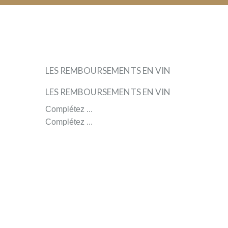
CELLAR
EQUIPMENT
FOR
THE
FIRST
WINE
LES REMBOURSEMENTS EN VIN
FROM
BRITTANY
LES REMBOURSEMENTS EN VIN
Complétez ...
Complétez ...
by
Les
Longues
Vignes
(Saint
Jouan
des
Guerets)