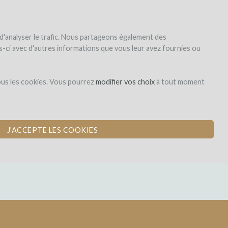
|
EN
|
ES
|
FR
Sign up
Login
 d'analyser le trafic. Nous partageons également des
les-ci avec d'autres informations que vous leur avez fournies ou
Dons,
ous les cookies. Vous pourrez
modifier vos choix
à tout moment
contreparties
J'ACCEPTE LES COOKIES