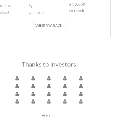
€ 35,000
5
40,135
to reach
edged
year
after
WINE PAY-BACK
Thanks to Investors
see all ...