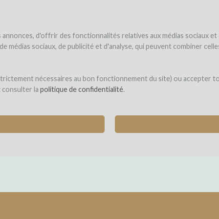
NDER
WINEFUNDED
WINEFUNDING
ne estate
Raise funds
Discover our services
annonces, d'offrir des fonctionnalités relatives aux médias sociaux et
s de médias sociaux, de publicité et d'analyse, qui peuvent combiner cel
ignes
 strictement nécessaires au bon fonctionnement du site) ou accepter t
z consulter la
politique de confidentialité
.
 FOR THE FIRST WINE FROM BRITTANY
 Jouan des Guerets)