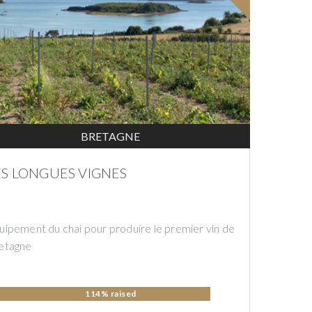
BRETAGNE
ES LONGUES VIGNES
uipement du chai pour produire le premier vin de
etagne
114% raised