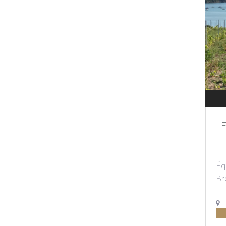
L
Éq
Br