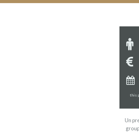
this
Un pre
group