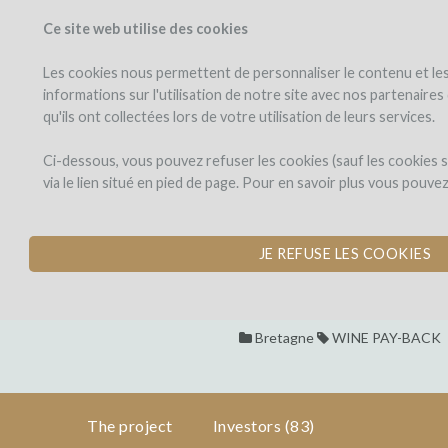
Ce site web utilise des cookies
PROJECTS
WINEFU
View projects
Invest in a wi
Les cookies nous permettent de personnaliser le contenu et les 
informations sur l'utilisation de notre site avec nos partenaire
qu'ils ont collectées lors de votre utilisation de leurs services.
Les
the
project
Longues
Les Longues V
Ci-dessous, vous pouvez refuser les cookies (sauf les cookies
Vignes
via le lien situé en pied de page. Pour en savoir plus vous pouve
CELLAR EQUIPMENT
investors
by Les Longues Vignes (Saint
(83)
JE REFUSE LES COOKIES
Les
Longues
Dons,
Bretagne
WINE PAY-BACK
Les
Vignes
contreparties
Longues
The project
Investors
(83)
Vignes