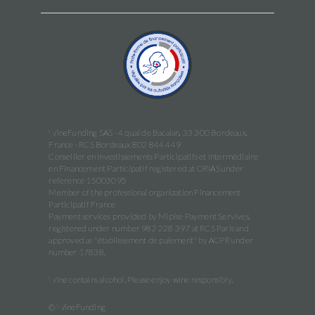
WineFunding SAS · 4 quai de Bacalan, 33 300 Bordeaux,
France · RCS Bordeaux 802 844 449
Conseiller en Investissements Participatifs et Intermédiaire
en Financement Participatif registered at ORIAS under
reference 15003095
Member of the professional organization Financement
Participatif France
Payment services provided by Mipise Payment Servives,
registered under number 982 228 397 at RCS Paris and
approved as "établissement de paiement" by ACPR under
number 17838.
Wine contains alcohol. Please enjoy wine responsibly.
© WineFunding