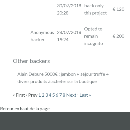
30/07/2018
back only
€ 120
20:28
this project
Opted to
Anonymous
28/07/2018
remain
€ 200
backer
19:24
incognito
Other backers
Alain Debure 5000€ : jambon + séjour truffe +
divers produits à acheter sur la boutique
« First
‹ Prev
1
2
3
4
5
6
7
8
Next ›
Last »
Retour en haut de la page