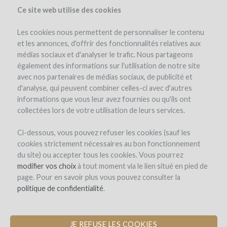
Ce site web utilise des cookies
Les cookies nous permettent de personnaliser le contenu
et les annonces, d'offrir des fonctionnalités relatives aux
médias sociaux et d'analyser le trafic. Nous partageons
the project
estate
project details
expert opinion
pay-back in wine
également des informations sur l'utilisation de notre site
updates (4)
investors
(81)
avec nos partenaires de médias sociaux, de publicité et
d'analyse, qui peuvent combiner celles-ci avec d'autres
informations que vous leur avez fournies ou qu'ils ont
collectées lors de votre utilisation de leurs services.
Ci-dessous, vous pouvez refuser les cookies (sauf les
cookies strictement nécessaires au bon fonctionnement
du site) ou accepter tous les cookies. Vous pourrez
Domaine de Saint-Géry
modifier vos choix
à tout moment via le lien situé en pied de
page. Pour en savoir plus vous pouvez consulter la
CONSTRUCTION OF A MATURATION
politique de confidentialité
.
CELLAR FOR WINE AND HAM
JE REFUSE LES COOKIES