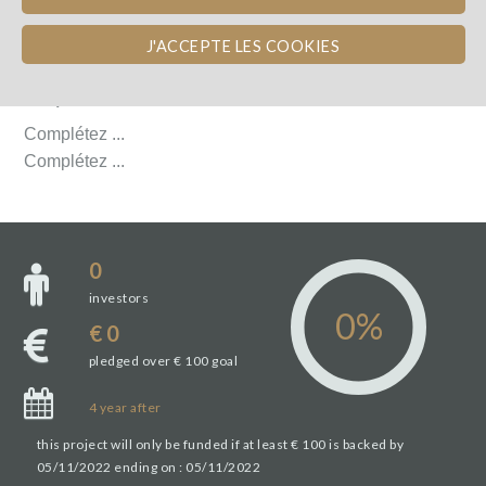
J'ACCEPTE LES COOKIES
L'ÉQUIPE
L'ÉQUIPE
Complétez ...
Complétez ...
0
investors
€ 0
pledged over € 100 goal
4
year
after
this project will only be funded if at least € 100 is backed by
05/11/2022 ending on : 05/11/2022