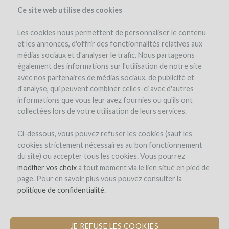
Ce site web utilise des cookies
Les cookies nous permettent de personnaliser le contenu
et les annonces, d'offrir des fonctionnalités relatives aux
médias sociaux et d'analyser le trafic. Nous partageons
the project
estate
team
project details
expert opinion
également des informations sur l'utilisation de notre site
pay-back in wine
updates (0)
investors
(0)
comments (0)
avec nos partenaires de médias sociaux, de publicité et
d'analyse, qui peuvent combiner celles-ci avec d'autres
informations que vous leur avez fournies ou qu'ils ont
collectées lors de votre utilisation de leurs services.
Ci-dessous, vous pouvez refuser les cookies (sauf les
cookies strictement nécessaires au bon fonctionnement
du site) ou accepter tous les cookies. Vous pourrez
Séjour Vendanges en Languedoc
modifier vos choix
à tout moment via le lien situé en pied de
page. Pour en savoir plus vous pouvez consulter la
ÉVÈNEMENT PRIVÉ RÉSERVÉ AUX
politique de confidentialité
.
WINEFUNDERS
JE REFUSE LES COOKIES