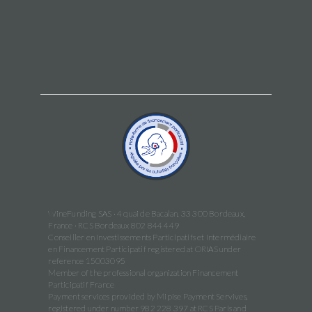
WineFunding SAS · 4 quai de Bacalan, 33 300 Bordeaux,
France · RCS Bordeaux 802 844 449
Conseiller en Investissements Participatifs et Intermédiaire
en Financement Participatif registered at ORIAS under
reference 15003095
Member of the professional organization Financement
Participatif France
Payment services provided by Mipise Payment Servives,
registered under number 982 228 397 at RCS Paris and