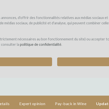
NDER
WINEFUNDED
WINEFUNDING
ne estate
Raise funds
Discover our services
annonces, d'offrir des fonctionnalités relatives aux médias sociaux et
s de médias sociaux, de publicité et d'analyse, qui peuvent combiner cel
ges en Languedoc
 strictement nécessaires au bon fonctionnement du site) ou accepter t
z consulter la
politique de confidentialité
.
 RÉSERVÉ AUX WINEFUNDERS
etails
Expert opinion
Pay-back in Wine
Update