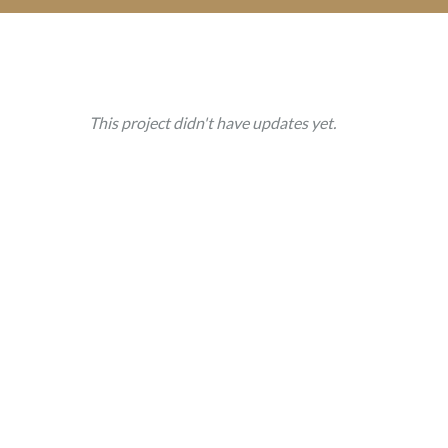
pay-
back
in
wine
This project didn't have updates yet.
updates
(0)
investors
(0)
comments
(0)
Séjour