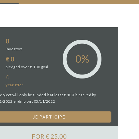
0
investors
€ 0
pledged over € 100 goal
4
year
after
project will only be funded if at least € 100 is backed by
1/2022 ending on : 05/11/2022
JE PARTICIPE
FOR € 25.00