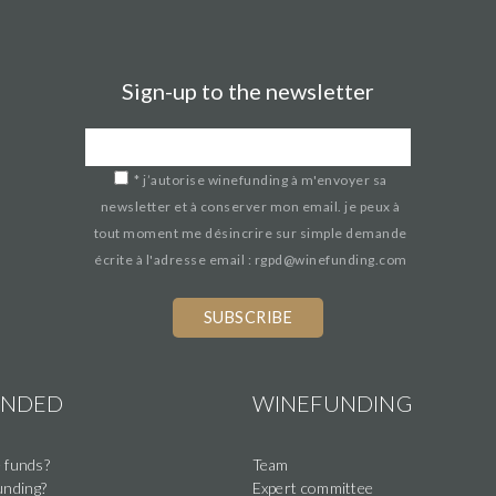
Sign-up to the newsletter
*
j’autorise winefunding à m'envoyer sa
newsletter et à conserver mon email. je peux à
tout moment me désincrire sur simple demande
écrite à l'adresse email : rgpd@winefunding.com
UNDED
WINEFUNDING
 funds?
Team
nding?
Expert committee