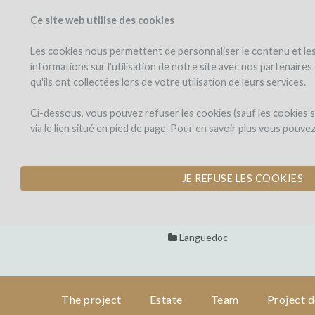
Ce site web utilise des cookies
PROJECTS
WINEFU
View projects
Invest in a wi
Les cookies nous permettent de personnaliser le contenu et les 
informations sur l'utilisation de notre site avec nos partenaire
qu'ils ont collectées lors de votre utilisation de leurs services.
Séjour
the
project
Vendanges
Séjour Vendan
Ci-dessous, vous pouvez refuser les cookies (sauf les cookies
en
via le lien situé en pied de page. Pour en savoir plus vous pouve
Languedoc
ÉVÈNEMENT PRIVÉ
estate
by WineFunding (bordeaux)
JE REFUSE LES COOKIES
team
project
Languedoc
details
expert
The project
Estate
Team
Project d
opinion