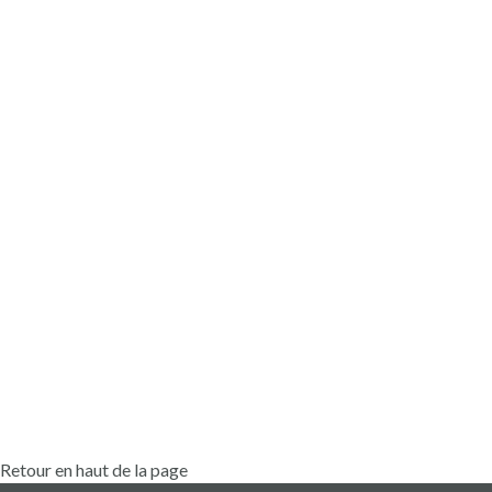
Languedoc
This
project
didn't
have
updates
yet.
Retour en haut de la page
0