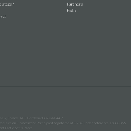
e steps?
Partners
Risks
ject
deaux, France · RCS Bordeaux 802 844 449
termédiaire en Financement Participatif registered at ORIAS under reference 15003095
nt Participatif France