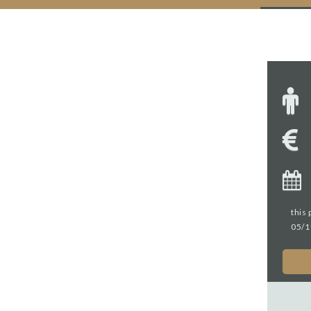
this 
05/1