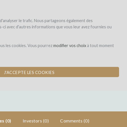
|
EN
|
ES
|
FR
Sign up
Login
 d'analyser le trafic. Nous partageons également des
les-ci avec d'autres informations que vous leur avez fournies ou
Dons,
ous les cookies. Vous pourrez
modifier vos choix
à tout moment
contreparties
J'ACCEPTE LES COOKIES
s (0)
Investors
(0)
Comments (0)