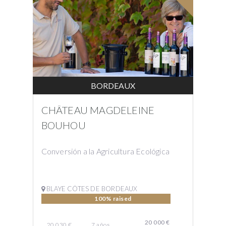
BORDEAUX
CHÂTEAU MAGDELEINE
BOUHOU
Conversión a la Agricultura Ecológica
BLAYE CÔTES DE BORDEAUX
100% raised
20 000 €
20 030 €
7
años