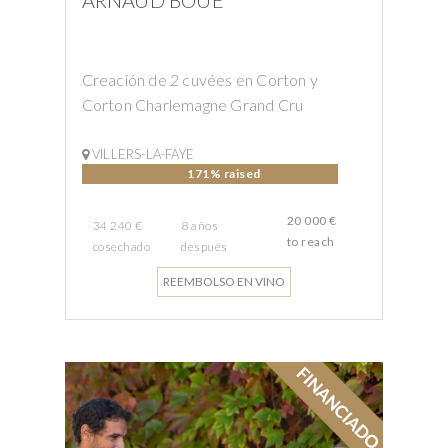
ARNAUD BOUÉ
Creación de 2 cuvées en Corton y
Corton Charlemagne Grand Cru
VILLERS-LA-FAYE
171% raised
20 000 €
34 240 €
8
años
to reach
cosechado
después
REEMBOLSO EN VINO