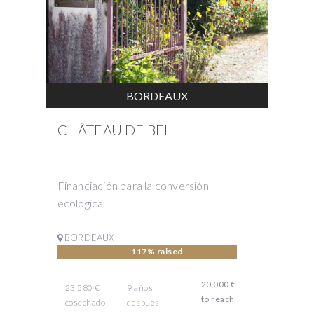
BORDEAUX
CHÂTEAU DE BEL
Financiación para la conversión
ecológica
BORDEAUX
117% raised
20 000 €
23 580 €
9
años
to reach
cosechado
después