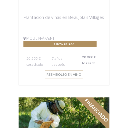
Plantación de viñas en Beaujolais Villages
MOULIN-À-VENT
102% raised
20 000 €
20 555 €
7
años
to reach
cosechado
después
REEMBOLSO EN VINO