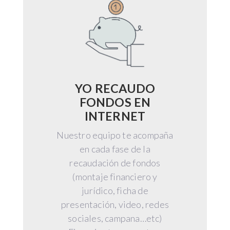
YO RECAUDO
FONDOS EN
INTERNET
Nuestro equipo te acompaña
en cada fase de la
recaudación de fondos
(montaje financiero y
jurídico, ficha de
presentación, video, redes
sociales, campana…etc)