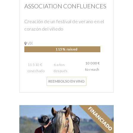
ASSOCIATION CONFLUENCES
Creación de un festival de verano en el
corazón del viñedo
VIX
115% raised
10 000 €
11 510 €
6
años
to reach
cosechado
después
REEMBOLSO EN VINO