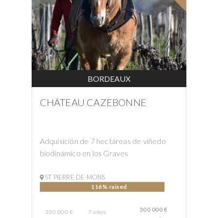
BORDEAUX
CHÂTEAU CAZEBONNE
Adquisición de 7 hectáreas de viñedo
biodinámico en los Graves
ST PIERRE DE MONS
116% raised
300 000 €
350 000 €
7
años