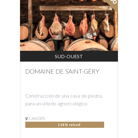
SUD-OUEST
DOMAINE DE SAINT-GÉRY
Construcción de una cava de piedra,
para un viñedo agroecológico
CAHORS
114% raised