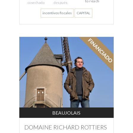
to reach
cosechado
después
incentivos fiscales
CAPITAL
BEAUJOLAIS
DOMAINE RICHARD ROTTIERS