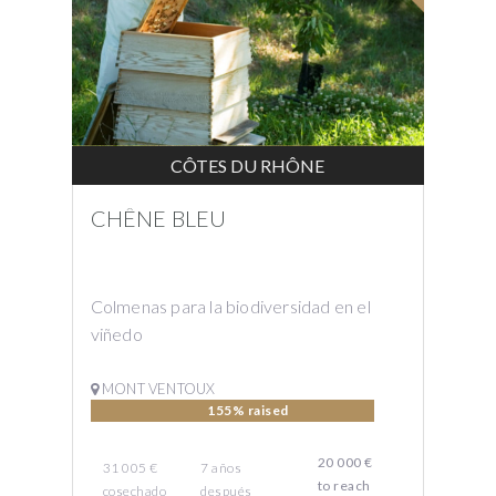
CÔTES DU RHÔNE
CHÊNE BLEU
Colmenas para la biodiversidad en el
viñedo
MONT VENTOUX
155% raised
20 000 €
31 005 €
7
años
to reach
cosechado
después