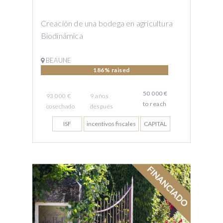
Creación de una bodega en agricultura
Biodinámica
BEAUNE
186% raised
50 000 €
93 000 €
9
años
to reach
cosechado
después
ISF
incentivos fiscales
CAPITAL