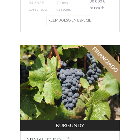
30 000 €
34 342 €
7
años
to reach
cosechado
después
REEMBOLSO EN ESPECIE
BURGUNDY