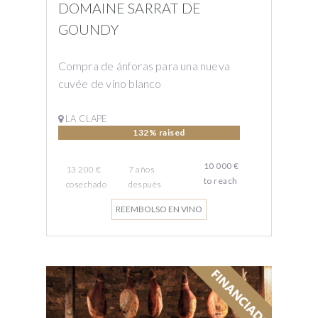
DOMAINE SARRAT DE
GOUNDY
Compra de ánforas para una nueva
cuvée de vino blanco
LA CLAPE
132% raised
10 000 €
13 200 €
7
años
to reach
cosechado
después
REEMBOLSO EN VINO