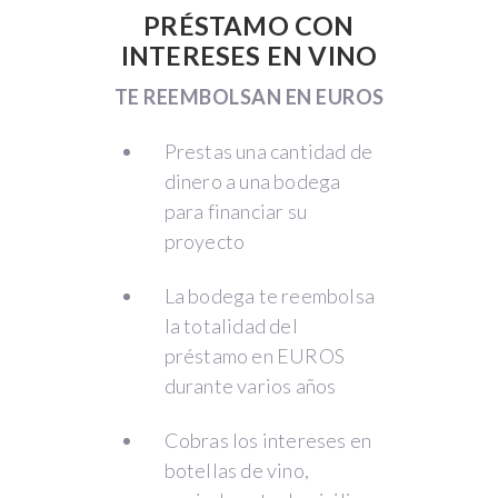
PRÉSTAMO CON
INTERESES EN VINO
TE REEMBOLSAN EN EUROS
Prestas una cantidad de
dinero a una bodega
para financiar su
proyecto
La bodega te reembolsa
la totalidad del
préstamo en EUROS
durante varios años
Cobras los intereses en
botellas de vino,