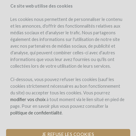
Ce site web utilise des cookies
Les cookies nous permettent de personnaliser le contenu
et les annonces, d'offrir des fonctionnalités relatives aux
médias sociaux et d'analyser le trafic. Nous partageons
également des informations sur l'utilisation de notre site
avec nos partenaires de médias sociaux, de publicité et
d'analyse, qui peuvent combiner celles-ci avec d'autres
informations que vous leur avez fournies ou qu'ils ont
collectées lors de votre utilisation de leurs services.
Domaine Baudon
Ci-dessous, vous pouvez refuser les cookies (sauf les
cookies strictement nécessaires au bon fonctionnement
RÉIMPLANTATION DE CÉPAGES
du site) ou accepter tous les cookies. Vous pourrez
BLANCS SUR LE TERROIR DE
modifier vos choix
à tout moment via le lien situé en pied de
MONTAGNE SAINT-ÉMILION
page. Pour en savoir plus vous pouvez consulter la
politique de confidentialité
.
by Marine et Clément Baudon (Montagne Saint-Émilion)
JE REFUSE LES COOKIES