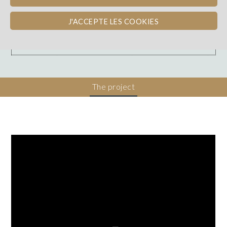
Bordeaux
WINE BOND
J'ACCEPTE LES COOKIES
Prêt avec intérêts
The project