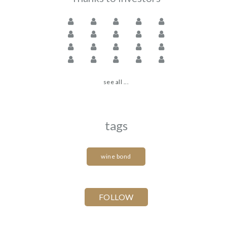
see all ...
tags
wine bond