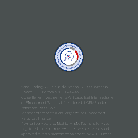
WineFunding SAS · 4 quai de Bacalan, 33 300 Bordeaux,
France · RCS Bordeaux 802 844 449
Conseiller en Investissements Participatifs et Intermédiaire
en Financement Participatif registered at ORIAS under
reference 15003095
Member of the professional organization Financement
Participatif France
Payment services provided by Mipise Payment Servives,
registered under number 982 228 397 at RCS Paris and
approved as "établissement de paiement" by ACPR under