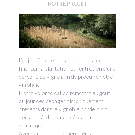
NOTRE PROJET
L’objectif de cette campagne est de
financer la plantation et l’entretien d’une
parcelle de vigne afin de produire notre
vin blanc.
Notre volonté est de remettre au goût
du jour des cépages historiquement
présents dans le vignoble bordelais qui
peuvent s’adapter au dérèglement
climatique.
Avec l’aide de notre pépiniériste et