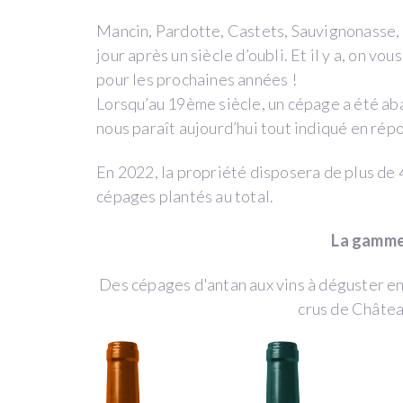
cuisine
Mancin, Pardotte, Castets, Sauvignonasse, 
750g.com)
jour après un siècle d’oubli. Et il y a, on vo
à
pour les prochaines années !
un
Lorsqu’au 19ème siècle, un cépage a été aba
grand
nous paraît aujourd’hui tout indiqué en rép
groupe
media
En 2022, la propriété disposera de plus de 
français.
cépages plantés au total.
Le
La gamme
projet
était
Des cépages d'antan aux vins à déguster en
de
crus de Châte
reprendre
une
propriété
dans