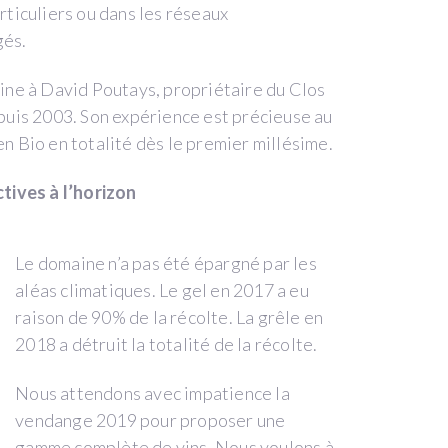
articuliers ou dans les réseaux
gés.
maine à David Poutays, propriétaire du Clos
uis 2003. Son expérience est précieuse au
en Bio en totalité dès le premier millésime.
tives à l’horizon
Le domaine n’a pas été épargné par les
aléas climatiques. Le gel en 2017 a eu
raison de 90% de la récolte. La grêle en
2018 a détruit la totalité de la récolte.
Nous attendons avec impatience la
vendange 2019 pour proposer une
gamme complète de vins. Nous voulons à