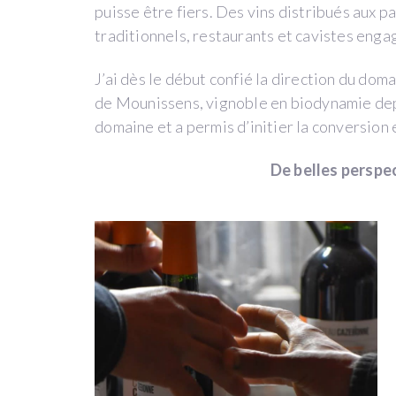
puisse être fiers. Des vins distribués aux p
por
Château_Cazebonne
traditionnels, restaurants et cavistes enga
(SAINT-
PIERRE-
J’ai dès le début confié la direction du do
DE-
de Mounissens, vignoble en biodynamie dep
MONS)
domaine et a permis d’initier la conversion 
De belles perspec
Bordeaux
incentivos
fiscales
CAPITAL