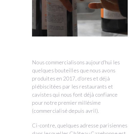
LE
DOMAINE
Le
nouveau
Nous commercialisons aujourd’hui les
souffle
quelques bouteilles que nous avons
donné
produites en 2017, d’ores et déjà
par
plébiscitées par les restaurants et
Jean-
cavistes qui nous font déjà confiance
Baptiste
pour notre premier millésime
Duquesne
(commercialisé depuis avril).
Ci-contre, quelques adresse parisiennes
dans lesquelles Château Cazebonne est