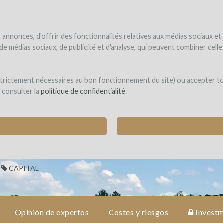
UNDER
WINEFUNDE
WINEFUNDING
 el vino
Financio mi proyecto
Descubra nuestros servicios
annonces, d'offrir des fonctionnalités relatives aux médias sociaux et
s de médias sociaux, de publicité et d'analyse, qui peuvent combiner cel
bonne
 strictement nécessaires au bon fonctionnement du site) ou accepter t
z consulter la
politique de confidentialité
.
 HECTÁREAS DE VIÑEDO BIODINÁMICO EN LOS
AINT-PIERRE-DE-MONS)
CAPITAL
Opinión de expertos
Costes y riesgos
Investm