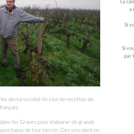
La cam
a 
Si v
Si vo
par 
nte de ma société (le site de recettes de
français.
 dans les Graves pour élaborer de grands
spectueux de leur terroir. Des vins dont on