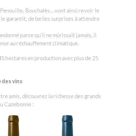
Penouille, Bouchalès… vont ainsi revoir le
us le garantit, de belles surprises à attendre
ndonné parce qu’il ne mûrissait jamais, il
onse au réchauffement climatique.
45 hectares en production avec plus de 25
 des vins
tre amis, découvrez la richesse des grands
au Cazebonne :