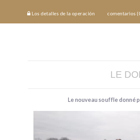
costes
Los detalles de la operación
comentarios (
y
riesgos
investment
details
LE DO
documentos
los
Le nouveau souffle donné 
detalles
de la
operación
comentarios
(0)