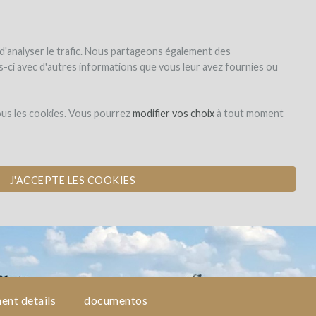
|
EN
|
ES
|
FR
registrar
iniciar la sesión
 d'analyser le trafic. Nous partageons également des
les-ci avec d'autres informations que vous leur avez fournies ou
Investissement en
ous les cookies. Vous pourrez
modifier vos choix
à tout moment
capital
 GRAVES
J'ACCEPTE LES COOKIES
ent details
documentos