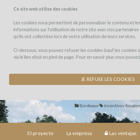
Ce site web utilise des cookies
PROYECTOS
WINEF
Veo los proyectos
Invierto en
Les cookies nous permettent de personnaliser le contenu et les 
informations sur l'utilisation de notre site avec nos partenaire
qu'ils ont collectées lors de votre utilisation de leurs services.
Château
el
proyecto
Cazebonne
Château Caze
Ci-dessous, vous pouvez refuser les cookies (sauf les cookies
via le lien situé en pied de page. Pour en savoir plus vous pouve
ADQUISICIÓN DE 7
la
empresa
por Château_Cazebonne (S
JE REFUSE LES COOKIES
las
ventajas
Bordeaux
incentivos fiscales
opinión
de
expertos
El proyecto
La empresa
Las ventajas