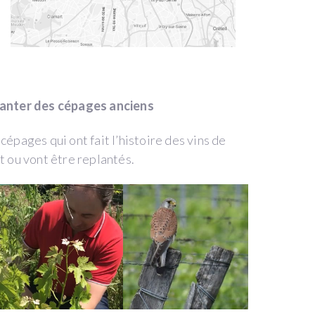
lanter des cépages anciens
épages qui ont fait l’histoire des vins de
 ou vont être replantés.