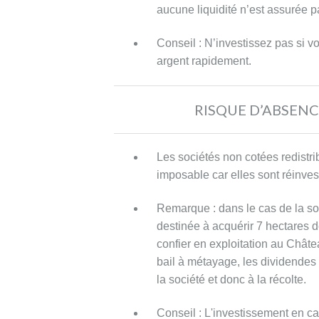
aucune liquidité n’est assurée 
au
capital
Conseil : N’investissez pas si v
de
argent rapidement.
la
société
émettrice
RISQUE D’ABSENC
et
non
Les sociétés non cotées redistr
via
imposable car elles sont réinves
une
société
Remarque : dans le cas de la s
intermédiaire,
destinée à acquérir 7 hectares
de
confier en exploitation au Châ
type
bail à métayage, les dividendes 
holding,
la société et donc à la récolte.
l’investisseur
ne
Conseil : L'investissement en ca