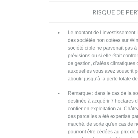
Information
RISQUE DE PER
sur
Le montant de l’investissement i
des sociétés non cotées sur Win
les
société cible ne parvenait pas
prévisions ou si elle était confr
de gestion, d’aléas climatiques ou
frais
auxquelles vous avez souscrit p
aboutir jusqu’à la perte totale de
Remarque : dans le cas de la s
Frais
destinée à acquérir 7 hectares
facturés
confier en exploitation au Châte
à
des parcelles a été expertisé p
l’investisseur
marché, de sorte qu'en cas de né
pourront être cédées au prix de