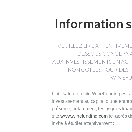
por
Château_Cazebonne
(SAINT-
Information s
PIERRE-
DE-
MONS)
VEUILLEZ LIRE ATTENTIVEME
DESSOUS CONCERNAN
AUX INVESTISSEMENTS EN ACT
NON COTÉES POUR DES 
Bordeaux
WINEFU
incentivos
fiscales
L’utilisateur du site WineFunding est 
investissement au capital d’une entrep
CAPITAL
présente, notamment, les risques financ
site
www.winefunding.com
(ci-après d
invité à étudier attentivement :