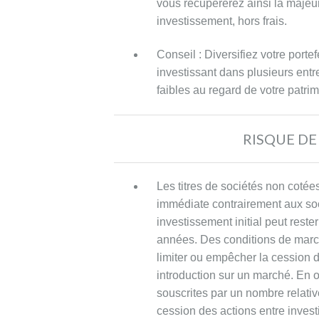
Aucun
vous récupérerez ainsi la majeu
frais
investissement, hors frais.
d’entrée
ni
Conseil : Diversifiez votre porte
aucun
investissant dans plusieurs ent
frais
faibles au regard de votre patri
récurrent
de
RISQUE DE
gestion
annuelle
ne
Les titres de sociétés non cotée
sont
immédiate contrairement aux soc
à
investissement initial peut rest
prévoir.
années. Des conditions de mar
limiter ou empêcher la cession d
L’investissement
introduction sur un marché. En ou
se
souscrites par un nombre relativ
faisant
cession des actions entre invest
directement