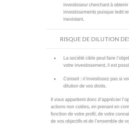
supportera
investisseur cherchant à obtenir 
aucun
investissements puisque ledit re
frais
inexistant.
ultérieurement
à
la
RISQUE DE DILUTION DE
souscription
jusqu’à
La société cible peut faire l’obj
la
votre investissement, il est poss
cession
de
Conseil : n’investissez pas si v
ses
dilution de vos droits.
titres.
Il vous appartient donc d’apprécier l’
En
actions non cotées, en prenant en com
cas
fonction de votre profil, de votre conn
de
de vos objectifs et de l’ensemble de vo
cession