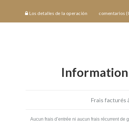
costes
Los detalles de la operación
comentarios (
y
riesgos
investment
details
Information 
documentos
los
detalles
de la
Frais facturés 
operación
Aucun frais d’entrée ni aucun frais récurrent de 
comentarios
(0)