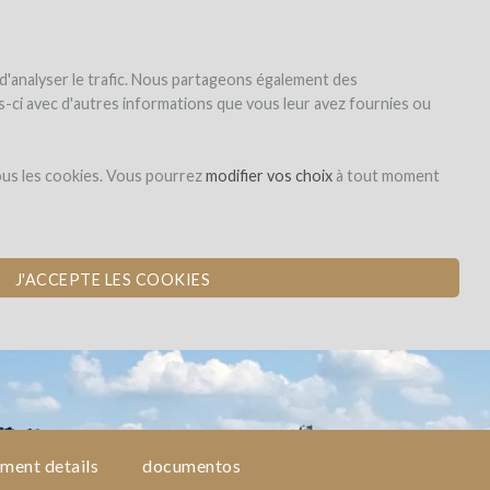
|
EN
|
ES
|
FR
registrar
iniciar la sesión
 d'analyser le trafic. Nous partageons également des
les-ci avec d'autres informations que vous leur avez fournies ou
Investissement en
ous les cookies. Vous pourrez
modifier vos choix
à tout moment
capital
 GRAVES
J'ACCEPTE LES COOKIES
tment details
documentos