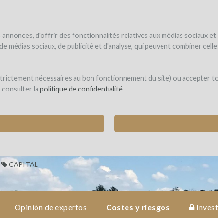
UNDER
WINEFUNDE
WINEFUNDING
 el vino
Financio mi proyecto
Descubra nuestros servicios
annonces, d'offrir des fonctionnalités relatives aux médias sociaux et
s de médias sociaux, de publicité et d'analyse, qui peuvent combiner cel
bonne
 strictement nécessaires au bon fonctionnement du site) ou accepter t
z consulter la
politique de confidentialité
.
 HECTÁREAS DE VIÑEDO BIODINÁMICO EN LOS
AINT-PIERRE-DE-MONS)
CAPITAL
Opinión de expertos
Costes y riesgos
Inves