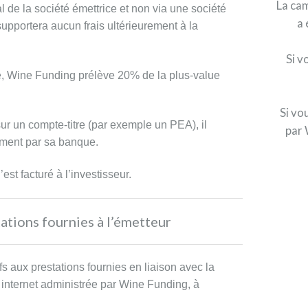
La cam
l de la société émettrice et non via une société
a 
 supportera aucun frais ultérieurement à la
Si v
e, Wine Funding prélève 20% de la plus-value
Si vo
s sur un compte-titre (par exemple un PEA), il
par 
tement par sa banque.
’est facturé à l’investisseur.
tations fournies à l’émetteur
fs aux prestations fournies en liaison avec la
e internet administrée par Wine Funding, à