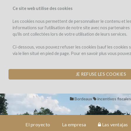
Ce site web utilise des cookies
PROYECTOS
WINEF
Veo los proyectos
Invierto en
Les cookies nous permettent de personnaliser le contenu et les 
informations sur l'utilisation de notre site avec nos partenaire
qu'ils ont collectées lors de votre utilisation de leurs services.
Château
el
proyecto
Cazebonne
Château Caze
Ci-dessous, vous pouvez refuser les cookies (sauf les cookies
via le lien situé en pied de page. Pour en savoir plus vous pouve
ADQUISICIÓN DE 7
la
empresa
por Château_Cazebonne (S
JE REFUSE LES COOKIES
las
ventajas
Bordeaux
incentivos fiscales
opinión
de
expertos
El proyecto
La empresa
Las ventajas