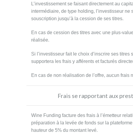
L’investissement se faisant directement au capita
intermédiaire, de type holding, l’investisseur ne
souscription jusqu’à la cession de ses titres.
Château
Cazebonne
Investissement
Château
En cas de cession des titres avec une plus-valu
en
réalisée.
capital
Cazebonne
Si l’investisseur fait le choix d’inscrire ses titre
ADQUISICIÓN
supportera les frais y afférents et facturés direc
DE
7
HECTÁREAS
En cas de non réalisation de l’offre, aucun frais n
DE
VIÑEDO
Frais se rapportant aux pres
BIODINÁMICO
EN
LOS
GRAVES
Wine Funding facture des frais à l’émetteur relati
préparation à la levée de fonds sur la plateform
hauteur de 5% du montant levé.