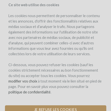
Ce site web utilise des cookies
Les cookies nous permettent de personnaliser le contenu
et les annonces, d'offrir des fonctionnalités relatives aux
médias sociaux et d'analyser le trafic. Nous partageons
le projet
l'équipe
détails du projet
les remboursements en vin
également des informations sur l'utilisation de notre site
actualités (3)
winefunders
(123)
avec nos partenaires de médias sociaux, de publicité et
d'analyse, qui peuvent combiner celles-ci avec d'autres
informations que vous leur avez fournies ou qu'ils ont
collectées lors de votre utilisation de leurs services.
Ci-dessous, vous pouvez refuser les cookies (sauf les
cookies strictement nécessaires au bon fonctionnement
du site) ou accepter tous les cookies. Vous pourrez
Domaine des Jeunes Pousses
modifier vos choix
à tout moment via le lien situé en pied de
page. Pour en savoir plus vous pouvez consulter la
CRÉATION D'UNE PÉPINIÈRE DE
politique de confidentialité
.
JEUNES VIGNERONS
JE REFUSE LES COOKIES