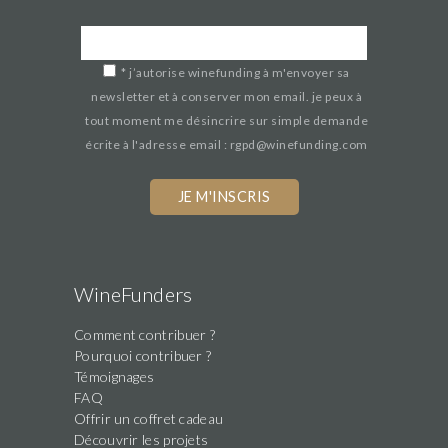
*
j’autorise winefunding à m'envoyer sa
newsletter et à conserver mon email. je peux à
tout moment me désincrire sur simple demande
écrite à l'adresse email : rgpd@winefunding.com
If
you
are
a
human,
WineFunders
ignore
Comment contribuer ?
this
Pourquoi contribuer ?
field
Témoignages
FAQ
Offrir un coffret cadeau
Découvrir les projets