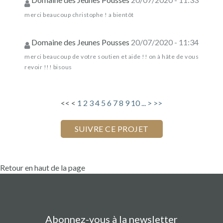
merci beaucoup christophe ! a bientôt
Domaine des Jeunes Pousses
20/07/2020 - 11:34
merci beaucoup de votre soutien et aide !! on à hâte de vous
revoir !!! bisous
<<
<
1
2
3
4
5
6
7
8
9
10
...
>
>>
Retour en haut de la page
Abonnez-vous à la newsletter