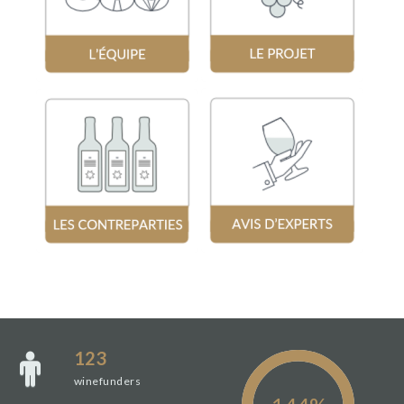
123
winefunders