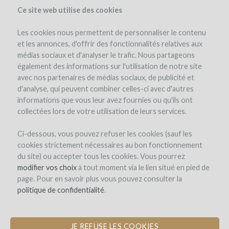
Ce site web utilise des cookies
Les cookies nous permettent de personnaliser le contenu
et les annonces, d'offrir des fonctionnalités relatives aux
médias sociaux et d'analyser le trafic. Nous partageons
le projet
le domaine
détails du projet
avis d'experts
également des informations sur l'utilisation de notre site
les remboursements en vin
avec nos partenaires de médias sociaux, de publicité et
d'analyse, qui peuvent combiner celles-ci avec d'autres
informations que vous leur avez fournies ou qu'ils ont
collectées lors de votre utilisation de leurs services.
Ci-dessous, vous pouvez refuser les cookies (sauf les
cookies strictement nécessaires au bon fonctionnement
du site) ou accepter tous les cookies. Vous pourrez
Domaine Sarrat de Goundy
modifier vos choix
à tout moment via le lien situé en pied de
page. Pour en savoir plus vous pouvez consulter la
ACHAT DE JARRES POUR UNE CUVÉE
politique de confidentialité
.
INÉDITE EN BLANC
JE REFUSE LES COOKIES