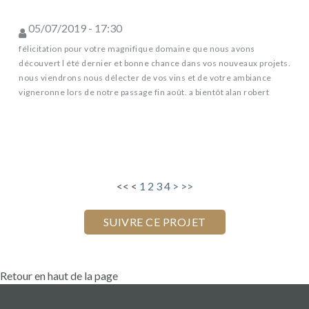
05/07/2019 - 17:30
félicitation pour votre magnifique domaine que nous avons
découvert l été dernier et bonne chance dans vos nouveaux projets.
nous viendrons nous délecter de vos vins et de votre ambiance
vigneronne lors de notre passage fin août. a bientôt alan robert
<<
<
1
2
3
4
>
>>
Retour en haut de la page