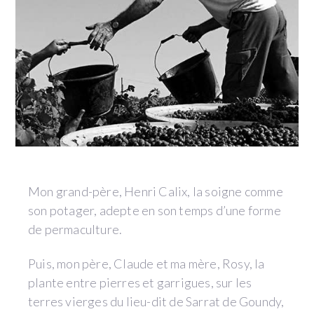
Mon grand-père, Henri Calix, la soigne comme
son potager, adepte en son temps d’une forme
de permaculture.
Puis, mon père, Claude et ma mère, Rosy, la
plante entre pierres et garrigues, sur les
terres vierges du lieu-dit de Sarrat de Goundy,