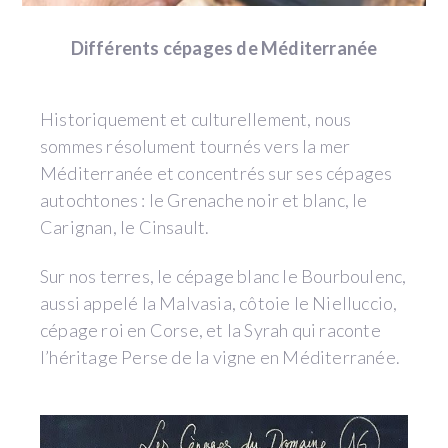
Différents cépages de Méditerranée
Historiquement et culturellement, nous
sommes résolument tournés vers la mer
Méditerranée et concentrés sur ses cépages
autochtones : le Grenache noir et blanc, le
Carignan, le Cinsault.
Sur nos terres, le cépage blanc le Bourboulenc,
aussi appelé la Malvasia, côtoie le Nielluccio,
cépage roi en Corse, et la Syrah qui raconte
l’héritage Perse de la vigne en Méditerranée.