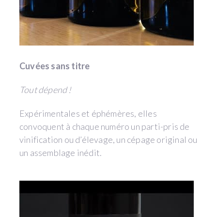
Cuvées sans titre
Tout dépend !
Expérimentales et éphémères, elles
convoquent à chaque numéro un parti-pris de
vinification ou d’élevage, un cépage original ou
un assemblage inédit.