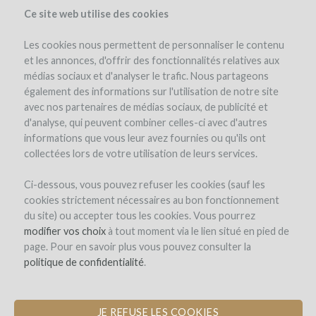
Ce site web utilise des cookies
Les cookies nous permettent de personnaliser le contenu
et les annonces, d'offrir des fonctionnalités relatives aux
médias sociaux et d'analyser le trafic. Nous partageons
le projet
le domaine
détails du projet
avis d'experts
également des informations sur l'utilisation de notre site
les remboursements en vin
avec nos partenaires de médias sociaux, de publicité et
d'analyse, qui peuvent combiner celles-ci avec d'autres
informations que vous leur avez fournies ou qu'ils ont
collectées lors de votre utilisation de leurs services.
Ci-dessous, vous pouvez refuser les cookies (sauf les
cookies strictement nécessaires au bon fonctionnement
du site) ou accepter tous les cookies. Vous pourrez
Domaine Sarrat de Goundy
modifier vos choix
à tout moment via le lien situé en pied de
page. Pour en savoir plus vous pouvez consulter la
ACHAT DE JARRES POUR UNE CUVÉE
politique de confidentialité
.
INÉDITE EN BLANC
JE REFUSE LES COOKIES