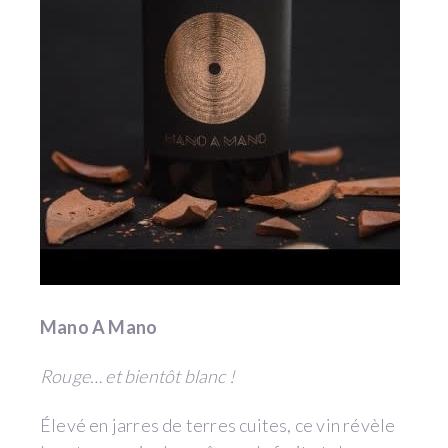
Mano A Mano
Rouge… et bientôt blanc !
Élevé en jarres de terres cuites, ce vin révèle