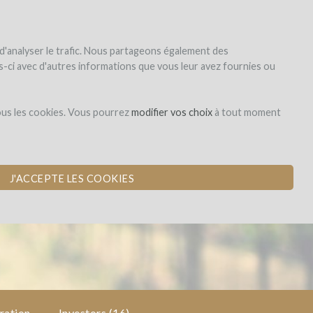
|
EN
|
ES
|
FR
Sign up
Login
 d'analyser le trafic. Nous partageons également des
les-ci avec d'autres informations que vous leur avez fournies ou
Investissement en
ous les cookies. Vous pourrez
modifier vos choix
à tout moment
capital
A COSY WINE
J'ACCEPTE LES COOKIES
ration
Investors
(16)