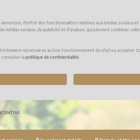
NDER
WINEFUNDED
WINEFUNDING
ne estate
Raise funds
Discover our services
annonces, d'offrir des fonctionnalités relatives aux médias sociaux et
s de médias sociaux, de publicité et d'analyse, qui peuvent combiner cel
Fontaines
 strictement nécessaires au bon fonctionnement du site) ou accepter t
z consulter la
politique de confidentialité
.
TIONAL STONE HOUSE AND RESTORE IT INTO 
illars-Fontaine)
NCENTIVE
rt opinion
Investment details
Details of the ope