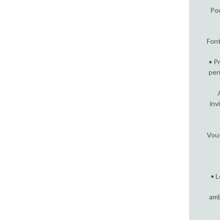
Pou
Font
• P
pen
inv
Vous
• 
amb