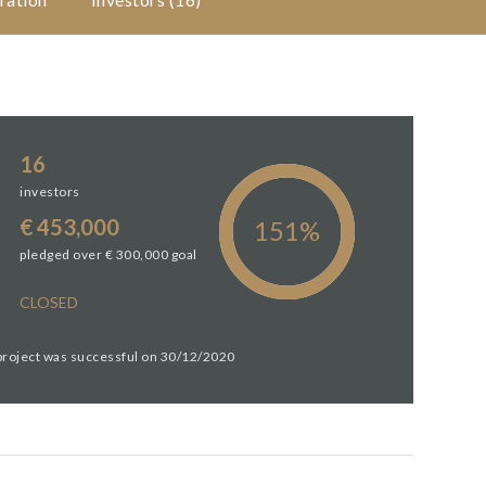
16
investors
€ 453,000
pledged over € 300,000 goal
CLOSED
 project was successful on 30/12/2020