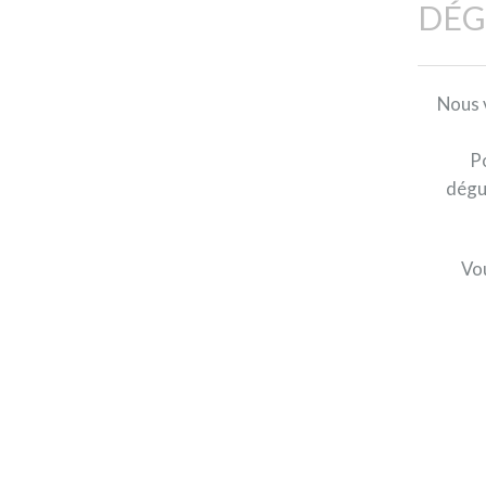
DÉG
Nous 
Po
dégu
Vou