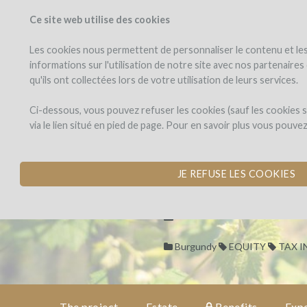
Ce site web utilise des cookies
PROJECTS
WINEFU
View projects
Invest in a wi
Les cookies nous permettent de personnaliser le contenu et les 
informations sur l'utilisation de notre site avec nos partenaire
qu'ils ont collectées lors de votre utilisation de leurs services.
Gîte
the
project
des
Gîte des Deux 
Ci-dessous, vous pouvez refuser les cookies (sauf les cookies
Deux
via le lien situé en pied de page. Pour en savoir plus vous pouve
Fontaines
PURCHASE A TRADI
estate
LODGING
JE REFUSE LES COOKIES
by Gite des Deux Fontaines (V
benefits
expert
Burgundy
EQUITY
TAX I
opinion
The project
Estate
Benefits
Expe