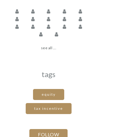
see all ...
tags
equity
tax incentive