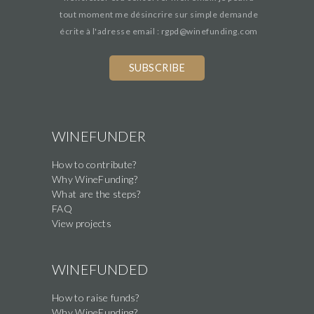
tout moment me désincrire sur simple demande
écrite à l'adresse email : rgpd@winefunding.com
If
you
are
a
human,
WINEFUNDER
ignore
How to contribute?
this
Why WineFunding?
field
What are the steps?
FAQ
View projects
WINEFUNDED
How to raise funds?
Why WineFunding?