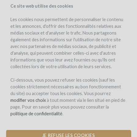
Ce site web utilise des cookies
Les cookies nous permettent de personnaliser le contenu
et les annonces, d'offrir des fonctionnalités relatives aux
médias sociaux et d'analyser le trafic. Nous partageons
the project
estate
project details
expert opinion
pay-back in wine
également des informations sur l'utilisation de notre site
avec nos partenaires de médias sociaux, de publicité et
d'analyse, qui peuvent combiner celles-ci avec d'autres
informations que vous leur avez fournies ou qu'ils ont
collectées lors de votre utilisation de leurs services.
Ci-dessous, vous pouvez refuser les cookies (sauf les
cookies strictement nécessaires au bon fonctionnement
Domaine Les Mille Vignes
du site) ou accepter tous les cookies. Vous pourrez
modifier vos choix
PURCHASE OF NEW WINE TANKS
à tout moment via le lien situé en pied de
page. Pour en savoir plus vous pouvez consulter la
politique de confidentialité
.
JE REFUSE LES COOKIES