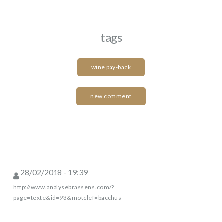
tags
wine pay-back
new comment
28/02/2018 - 19:39
http://www.analysebrassens.com/?
page=texte&id=93&motclef=bacchus