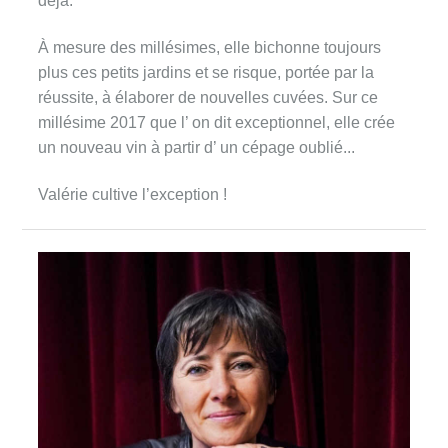
déjà.
À mesure des millésimes, elle bichonne toujours
plus ces petits jardins et se risque, portée par la
réussite, à élaborer de nouvelles cuvées. Sur ce
millésime 2017 que l’ on dit exceptionnel, elle crée
un nouveau vin à partir d’ un cépage oublié...
Valérie cultive l’exception !