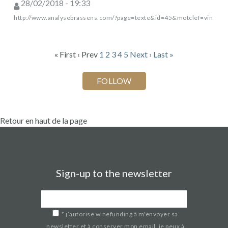
28/02/2018 - 19:33
http://www.analysebrassens.com/?page=texte&id=45&motclef=vin
« First
‹ Prev
1
2
3
4
5
Next ›
Last »
Retour en haut de la page
Sign-up to the newsletter
*
j’autorise winefunding à m'envoyer sa
newsletter et à conserver mon email. je peux à