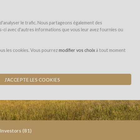
|
EN
|
ES
|
FR
Sign up
Login
 d'analyser le trafic. Nous partageons également des
les-ci avec d'autres informations que vous leur avez fournies ou
Dons,
ous les cookies. Vous pourrez
modifier vos choix
à tout moment
contreparties
M
J'ACCEPTE LES COOKIES
Investors
(81)