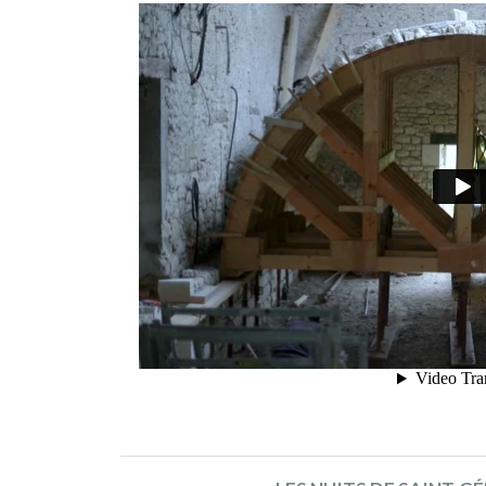
Sud-
Ouest
PAY-
BACK
IN
KIND
Published
on
06/12/2018
LE
DOMAINE
DE