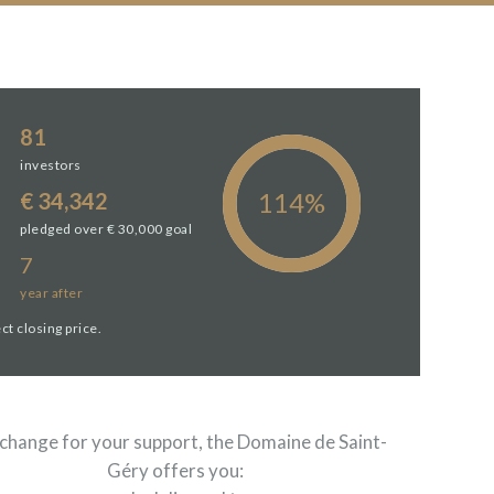
81
investors
€ 34,342
pledged over € 30,000 goal
7
year
after
ct closing price.
xchange for your support, the Domaine de Saint-
Géry offers you: