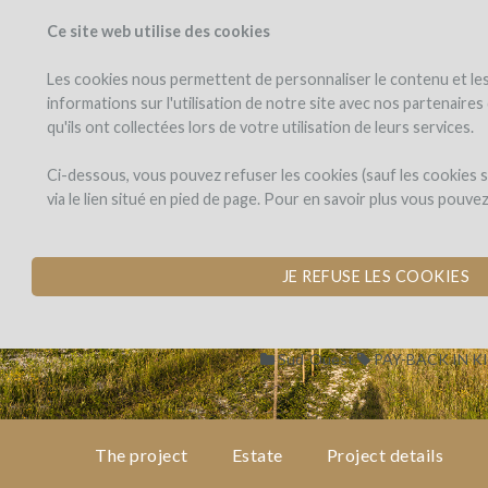
Ce site web utilise des cookies
PROJECTS
WINEFU
View projects
Invest in a wi
Les cookies nous permettent de personnaliser le contenu et les 
informations sur l'utilisation de notre site avec nos partenaire
qu'ils ont collectées lors de votre utilisation de leurs services.
Domaine
the
project
de
Domaine de Sa
Ci-dessous, vous pouvez refuser les cookies (sauf les cookies
Saint-
via le lien situé en pied de page. Pour en savoir plus vous pouve
Géry
CONSTRUCTION OF
estate
by Domaine de Saint-Géry (LAS
JE REFUSE LES COOKIES
project
details
Sud-Ouest
PAY-BACK IN K
expert
opinion
The project
Estate
Project details
pay-