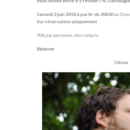
nous donne envie d’y revenir.» N. Darnaugu
Samedi 2 juin 2018 à partir de 20h00
au Doma
Published
Sur réservation uniquement
on
90€ par personne, vins compris.
28/06/2018
LA
Réserver
VIE
AVANCE,
Olivier
NOTRE
CAVE
VOÛTÉE
EN
PIERRES
AUSSI
...
À
PETITS
PAS.