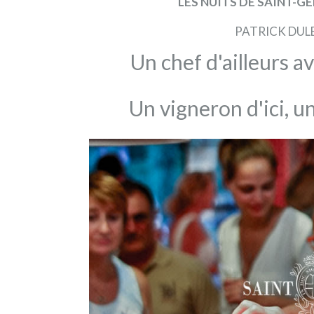
LES NUITS DE SAINT-GÉ
SAINT-
GÉRY
PATRICK DULE
DANS
LES
Un chef d'ailleurs av
CARNETS
DE
JULIE
Un vigneron d'ici, un
À
ne
pas
manquer
sur
France
3
!
L'émission
Les