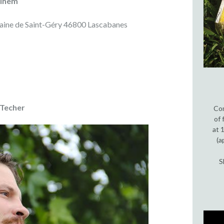
ilhem
ine de Saint-Géry 46800 Lascabanes
 Techer
Com
of 
at 
(a
S