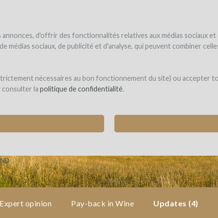
NDER
WINEFUNDED
WINEFUNDING
ne estate
Raise funds
Discover our services
annonces, d'offrir des fonctionnalités relatives aux médias sociaux et
s de médias sociaux, de publicité et d'analyse, qui peuvent combiner cel
int-Géry
 strictement nécessaires au bon fonctionnement du site) ou accepter t
z consulter la
politique de confidentialité
.
 A MATURATION CELLAR FOR WINE AND HA
CABANES)
IND
Expert opinion
Pay-back in Wine
Updates (4)