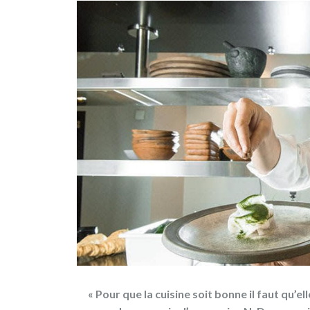
Andrieu
viendra
à
la
rencontre
de
Patrick
Duler
pour
découvrir
la
beauté
et
les
produits
extraordinaires
du
« Pour que la cuisine soit bonne il faut qu’ell
domaine.