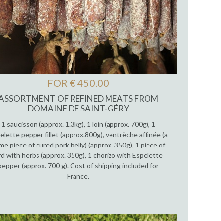
FOR € 450.00
ASSORTMENT OF REFINED MEATS FROM
DOMAINE DE SAINT-GÉRY
1 saucisson (approx. 1.3kg), 1 loin (approx. 700g), 1
elette pepper fillet (approx.800g), ventrèche affinée (a
ime piece of cured pork belly) (approx. 350g), 1 piece of
rd with herbs (approx. 350g), 1 chorizo with Espelette
pepper (approx. 700 g). Cost of shipping included for
France.