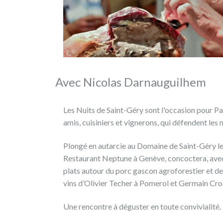
Carnets
de
Julie
mettra
à
l'honneur
le
Avec Nicolas Darnauguilhem
Domaine
de
Les Nuits de Saint-Géry sont l'occasion pour Pat
Saint-
amis, cuisiniers et vignerons, qui défendent les m
Géry
samedi
Plongé en autarcie au Domaine de Saint-Géry l
29
Restaurant Neptune à Genève, concoctera, avec l
décembre
plats autour du porc gascon agroforestier et de 
à
vins d’Olivier Techer à Pomerol et Germain Croi
16h10
.
Une rencontre à déguster en toute convivialité.
Julie