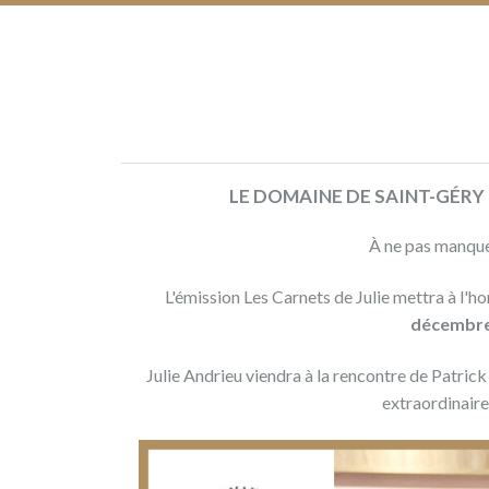
back
in
wine
updates
(4)
LE DOMAINE DE SAINT-GÉRY 
investors
(81)
À ne pas manque
L'émission Les Carnets de Julie mettra à l'
décembre
Domaine
de
Dons,
Domaine
Julie Andrieu viendra à la rencontre de Patrick
Saint-
contreparties
Géry
extraordinair
de
Saint-