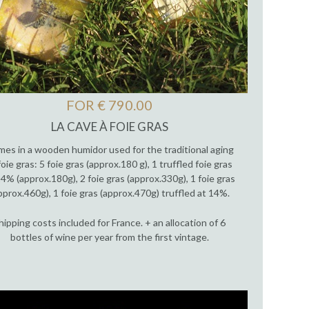
FOR € 790.00
LA CAVE À FOIE GRAS
es in a wooden humidor used for the traditional aging
foie gras: 5 foie gras (approx.180 g), 1 truffled foie gras
14% (approx.180g), 2 foie gras (approx.330g), 1 foie gras
pprox.460g), 1 foie gras (approx.470g) truffled at 14%.
hipping costs included for France. + an allocation of 6
bottles of wine per year from the first vintage.