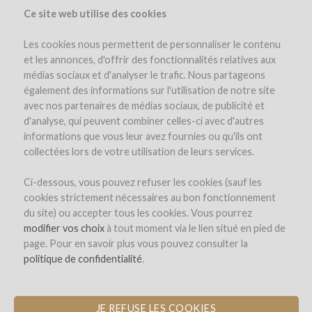
Ce site web utilise des cookies
Les cookies nous permettent de personnaliser le contenu
et les annonces, d'offrir des fonctionnalités relatives aux
médias sociaux et d'analyser le trafic. Nous partageons
el proyecto
los reembolsos en vino
également des informations sur l'utilisation de notre site
avec nos partenaires de médias sociaux, de publicité et
d'analyse, qui peuvent combiner celles-ci avec d'autres
informations que vous leur avez fournies ou qu'ils ont
collectées lors de votre utilisation de leurs services.
Ci-dessous, vous pouvez refuser les cookies (sauf les
cookies strictement nécessaires au bon fonctionnement
Domaine des Coteaux Blancs
du site) ou accepter tous les cookies. Vous pourrez
modifier vos choix
AMPLIACIÓN DE LA BODEGA DE
à tout moment via le lien situé en pied de
page. Pour en savoir plus vous pouvez consulter la
BARRICAS PARA MEJORAR EL
politique de confidentialité
ENVEJECIMIENTO DEL VINO
.
JE REFUSE LES COOKIES