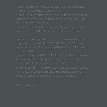
WineFunding SAS · 4 quai de Bacalan, 33 300 Bordeaux,
France · RCS Bordeaux 802 844 449
Conseiller en Investissements Participatifs et Intermédiaire
en Financement Participatif enregistré auprès de l'ORIAS
sous le numéro 15003095
Membre de l'association Financement Participatif France et
de la Chambre Nationale des Conseils Experts Financiers
(CNCEF)
Payment services provided by Mipise Payment Servives,
registered under number 982 228 397 at RCS Paris and
approved as "établissement de paiement" by ACPR under
number 17838.
Assurance Responsabilité Civile Professionnelle auprès de la
compagnie AIG sous le numéro de police RD02011216Y
L’abus d’alcool est dangereux pour la santé
AVERTISSEMENT : Les investissements dans les entreprises
non cotées présentent un risque important de perte partielle
ou totale du capital ainsi qu’un risque d’illiquidité
© WineFunding