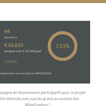
84
investors
€ 26,620
pledged over € 20,000 goal
CLOSED
 project was successful on 09/02/2019
pagne de financement participatif pour ce projet
été clôturée avec succès grâce au soutien des
WineFunders !