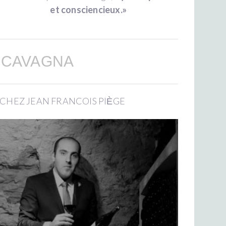
et consciencieux.»
 CAVAGNA
CHEZ JEAN FRANCOIS PIЀGE