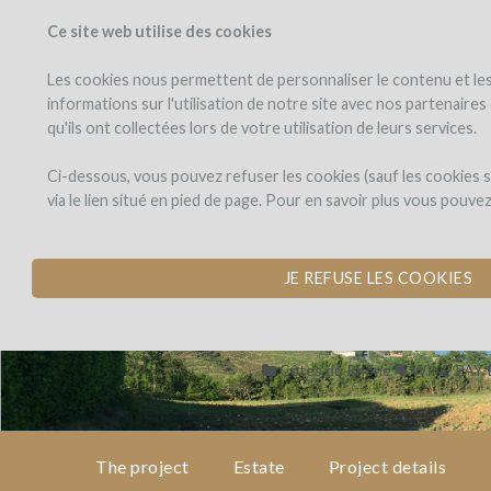
Ce site web utilise des cookies
PROJECTS
WINEFU
View projects
Invest in a wi
Les cookies nous permettent de personnaliser le contenu et les 
informations sur l'utilisation de notre site avec nos partenaire
qu'ils ont collectées lors de votre utilisation de leurs services.
Domaine
the
project
Bott
Domaine Bott
Ci-dessous, vous pouvez refuser les cookies (sauf les cookies
via le lien situé en pied de page. Pour en savoir plus vous pouve
PURCHASE OF VIN
estate
by Graeme & Julie Bott (Cond
JE REFUSE LES COOKIES
project
details
Côtes du Rhône
WINE PAY
expert
opinion
The project
Estate
Project details
pay-