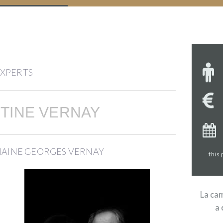
EXPERTS
STINE VERNAY
MAINE GEORGES VERNAY
this
La cam
a 