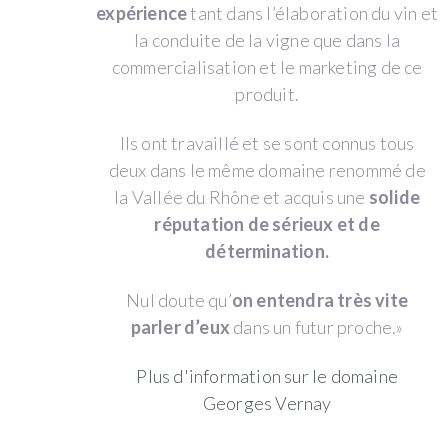
expérience
tant dans l’élaboration du vin et
by
la conduite de la vigne que dans la
Graeme
commercialisation et le marketing de ce
&
produit.
Julie
Bott
(Condrieu)
Ils ont travaillé et se sont connus tous
deux dans le même domaine renommé de
la Vallée du Rhône et acquis une
solide
réputation de sérieux et de
Côtes
détermination.
du
Rhône
Nul doute qu’
on entendra très vite
parler d’eux
dans un futur proche.»
WINE
PAY-
Plus d'information sur le domaine
BACK
Georges Vernay