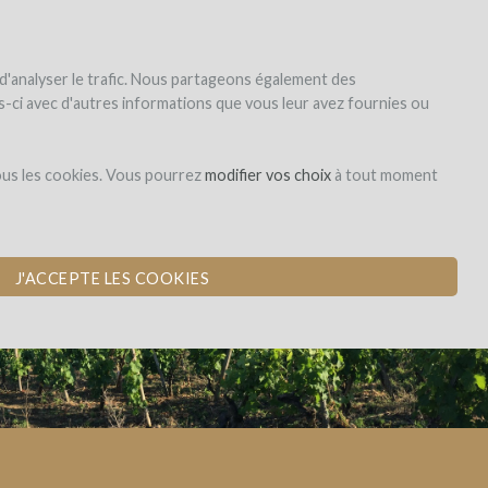
|
EN
|
ES
|
FR
Sign up
Login
 d'analyser le trafic. Nous partageons également des
les-ci avec d'autres informations que vous leur avez fournies ou
Dons,
ous les cookies. Vous pourrez
modifier vos choix
à tout moment
contreparties
E
J'ACCEPTE LES COOKIES