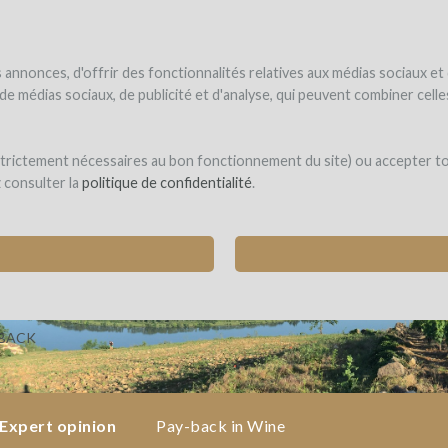
NDER
WINEFUNDED
WINEFUNDING
ne estate
Raise funds
Discover our services
annonces, d'offrir des fonctionnalités relatives aux médias sociaux et
s de médias sociaux, de publicité et d'analyse, qui peuvent combiner cel
 strictement nécessaires au bon fonctionnement du site) ou accepter t
z consulter la
politique de confidentialité
.
EYARD EQUIPMENT TO DEVELOP OUR DOMAIN
rieu)
-BACK
Expert opinion
Pay-back in Wine