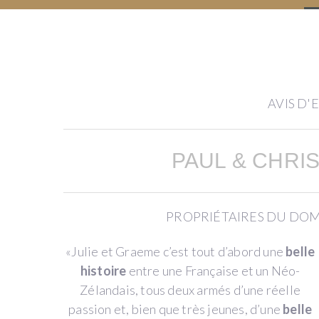
back
in
wine
Domaine
AVIS D'
Bott
Dons,
Domaine
contreparties
Bott
PAUL & CHRI
PURCHASE
OF
VINEYARD
PROPRIÉTAIRES DU DO
EQUIPMENT
TO
«Julie et Graeme c’est tout d’abord une
belle
DEVELOP
OUR
histoire
entre une Française et un Néo-
DOMAINE
Zélandais, tous deux armés d’une réelle
passion et, bien que très jeunes, d’une
belle