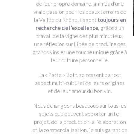
de leur propre domaine, animés d’une
de
vraie passion pour les beaux terroirs de
ce
la Vallée du Rhône, ils sont
toujours en
produit.
recherche de l’excellence,
grâce à un
travail de la vigne des plus minutieux,
Ils
une réflexion sur l’idée de produire des
ont
grands vins et une touche unique grâce à
travaillé
leur culture personnelle.
et
se
La « Patte » Bott, se ressent par cet
sont
aspect multi-culturel de leurs origines
connus
et de leur amour du bon vin.
tous
deux
Nous échangeons beaucoup sur tous les
dans
sujets que peuvent apporter un tel
le
projet, de la production, à l’élaboration
même
et la commercialisation, je suis garant de