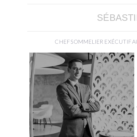
AVIS
SÉBASTI
D'EXPERTS
CHEF SOMMELIER EXÉCUTIF 
PAUL
&
CHRISTINE
VERNAY
PROPRIÉTAIRES
DU
DOMAINE
GEORGES