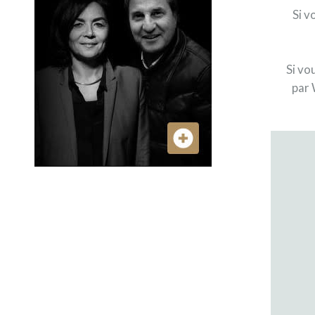
Si v
Si vo
par 