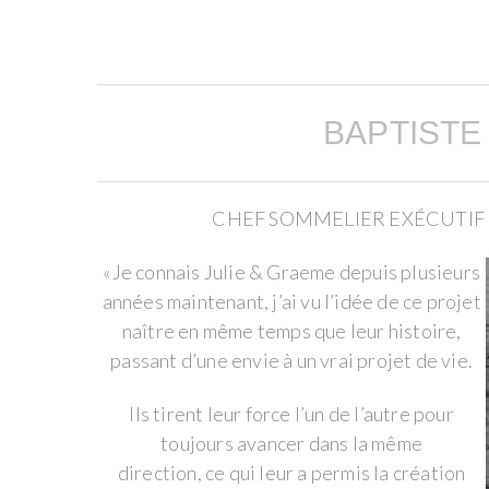
dans
l’élaboration
du
vin
BAPTISTE
et
la
conduite
CHEF SOMMELIER EXÉCUTIF 
de
la
«Je connais Julie & Graeme depuis plusieurs
vigne
années maintenant, j’ai vu l’idée de ce projet
que
naître en même temps que leur histoire,
dans
passant d’une envie à un vrai projet de vie.
la
commercialisation
Ils tirent leur force l’un de l’autre pour
et
toujours avancer dans la même
le
direction, ce qui leur a permis la création
marketing