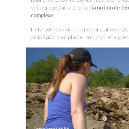
ont toujours fait vibrer car
la notion de te
complexe.
Il était donc évident de nous installer en 20
DOMAINE
de la Syrah pour planter nos propres vignes
BOTT
C’EST
GRAEME
&
JULIE