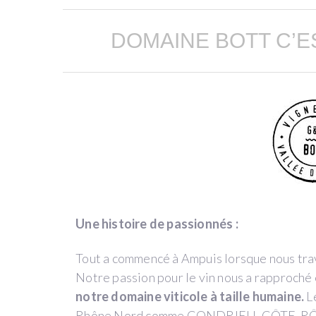
by
Graeme
DOMAINE BOTT C’E
&
Julie
Bott
(Condrieu)
Côtes
du
Rhône
Une histoire de passionnés :
WINE
PAY-
Tout a commencé à Ampuis lorsque nous tra
BACK
Notre passion pour le vin nous a rapproché e
notre domaine viticole à taille humaine.
Le
Rhône Nord comme CONDRIEU, CÔTE-RÔT