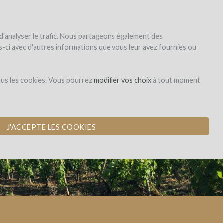
|
EN
|
ES
|
FR
Sign up
Login
 d'analyser le trafic. Nous partageons également des
les-ci avec d'autres informations que vous leur avez fournies ou
Dons,
ous les cookies. Vous pourrez
modifier vos choix
à tout moment
contreparties
E
J'ACCEPTE LES COOKIES