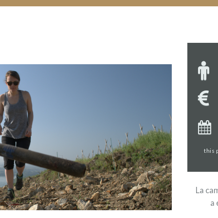
this
La cam
a 