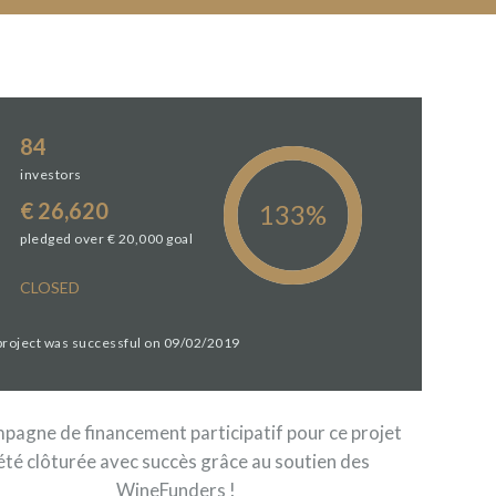
84
investors
€ 26,620
pledged over € 20,000 goal
CLOSED
 project was successful on 09/02/2019
pagne de financement participatif pour ce projet
été clôturée avec succès grâce au soutien des
WineFunders !