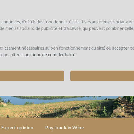
NDER
WINEFUNDED
WINEFUNDING
ne estate
Raise funds
Discover our services
annonces, d'offrir des fonctionnalités relatives aux médias sociaux et
s de médias sociaux, de publicité et d'analyse, qui peuvent combiner cel
 strictement nécessaires au bon fonctionnement du site) ou accepter t
z consulter la
politique de confidentialité
.
EYARD EQUIPMENT TO DEVELOP OUR DOMAIN
rieu)
-BACK
Expert opinion
Pay-back in Wine