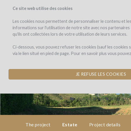
Ce site web utilise des cookies
PROJECTS
WINEFU
View projects
Invest in a wi
Les cookies nous permettent de personnaliser le contenu et les 
informations sur l'utilisation de notre site avec nos partenaire
qu'ils ont collectées lors de votre utilisation de leurs services.
Domaine
the
project
Bott
Domaine Bott
Ci-dessous, vous pouvez refuser les cookies (sauf les cookies
via le lien situé en pied de page. Pour en savoir plus vous pouve
PURCHASE OF VIN
estate
by Graeme & Julie Bott (Cond
JE REFUSE LES COOKIES
project
details
Côtes du Rhône
WINE PAY
expert
opinion
The project
Estate
Project details
pay-