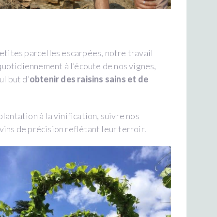
etites parcelles escarpées, notre travail
uotidiennement à l’écoute de nos vignes,
ul but d’
obtenir des raisins sains et de
lantation à la vinification, suivre nos
ins de précision reflétant leur terroir.