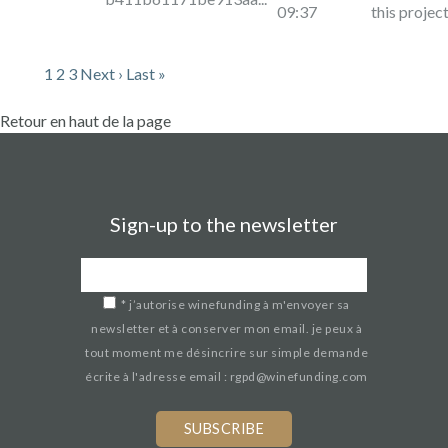
09:37
this projec
1
2
3
Next ›
Last »
Retour en haut de la page
Sign-up to the newsletter
*
j’autorise winefunding à m'envoyer sa
newsletter et à conserver mon email. je peux à
tout moment me désincrire sur simple demande
écrite à l'adresse email : rgpd@winefunding.com