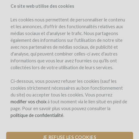
Ce site web utilise des cookies
Les cookies nous permettent de personnaliser le contenu
et les annonces, d'offrir des fonctionnalités relatives aux
médias sociaux et d'analyser le trafic. Nous partageons
the project
team
interest in wine
cost & risk
également des informations sur l'utilisation de notre site
avec nos partenaires de médias sociaux, de publicité et
d'analyse, qui peuvent combiner celles-ci avec d'autres
informations que vous leur avez fournies ou qu'ils ont
collectées lors de votre utilisation de leurs services.
Ci-dessous, vous pouvez refuser les cookies (sauf les
cookies strictement nécessaires au bon fonctionnement
Château EDMUS
du site) ou accepter tous les cookies. Vous pourrez
modifier vos choix
BUILD A NEW WINE CELLAR BY
à tout moment via le lien situé en pied de
page. Pour en savoir plus vous pouvez consulter la
BRINGING TOGETHER 30 WINE
politique de confidentialité
ANGELS
.
JE REFUSE LES COOKIES