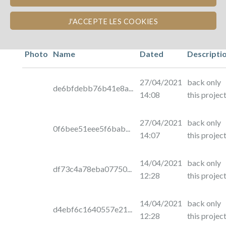
J'ACCEPTE LES COOKIES
Photo
Name
Dated
Descripti
27/04/2021
back only
de6bfdebb76b41e8a...
14:08
this projec
27/04/2021
back only
0f6bee51eee5f6bab...
14:07
this projec
14/04/2021
back only
df73c4a78eba07750...
12:28
this projec
14/04/2021
back only
d4ebf6c1640557e21...
12:28
this projec