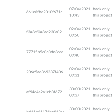
07/04/2021
back only
661e6fbe2010f671c...
10:43
this projec
02/04/2021
back only
f3a3ef0a3ad230a82...
09:50
this projec
02/04/2021
back only
77715b5c8c8de3cee...
09:40
this projec
02/04/2021
back only
206c5ae369237f406...
09:31
this projec
30/03/2021
back only
af94c4a2a1cb8f672...
09:37
this projec
30/03/2021
back only
b411b61171be913aa...