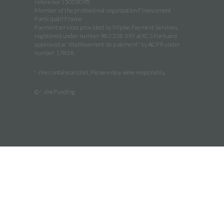
reference 15003095
Member of the professional organization Financement
Participatif France
Payment services provided by Mipise Payment Servives,
registered under number 982 228 397 at RCS Paris and
approved as "établissement de paiement" by ACPR under
number 17838.
Wine contains alcohol. Please enjoy wine responsibly.
© WineFunding