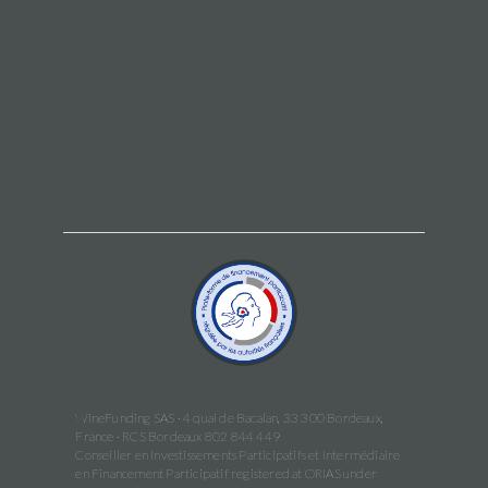
WineFunding SAS · 4 quai de Bacalan, 33 300 Bordeaux,
France · RCS Bordeaux 802 844 449
Conseiller en Investissements Participatifs et Intermédiaire
en Financement Participatif registered at ORIAS under