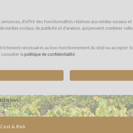
NDER
WINEFUNDED
WINEFUNDING
ne estate
Raise funds
Discover our services
annonces, d'offrir des fonctionnalités relatives aux médias sociaux et
s de médias sociaux, de publicité et d'analyse, qui peuvent combiner cel
US
 strictement nécessaires au bon fonctionnement du site) ou accepter t
z consulter la
politique de confidentialité
.
 CELLAR BY BRINGING TOGETHER 30 WINE AN
ILION)
NCENTIVE
Cost & Risk