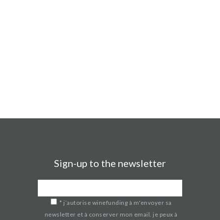
Sign-up to the newsletter
*
j’autorise winefunding à m'envoyer sa
newsletter et à conserver mon email. je peux à