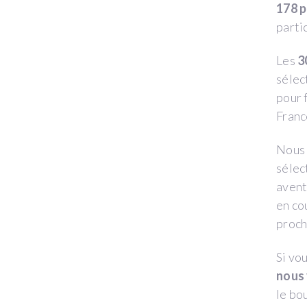
178 p
parti
Les
3
sélec
pour 
France
Nous 
sélec
avent
en co
proch
Si vo
nous 
le bo