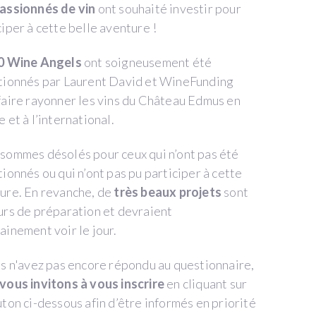
assionnés de vin
ont souhaité investir pour
ciper à cette belle aventure !
0 Wine Angels
ont soigneusement été
tionnés par Laurent David et WineFunding
faire rayonner les vins du Château Edmus en
 et à l’international.
sommes désolés pour ceux qui n’ont pas été
tionnés ou qui n’ont pas pu participer à cette
ure. En revanche, de
très beaux projets
sont
urs de préparation et devraient
ainement voir le jour.
us n'avez pas encore répondu au questionnaire,
vous invitons à vous inscrire
en cliquant sur
uton ci-dessous afin d’être informés en priorité