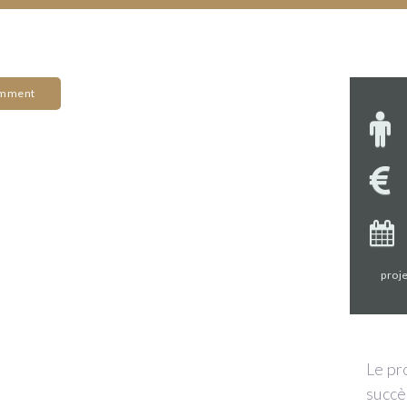
omment
proje
Le pr
succès