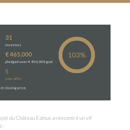
31
investors
€ 465,000
pledged over € 450,000 goal
5
year
after
ct closing price.
ojet du Château Edmus a rencontré un vif
 :