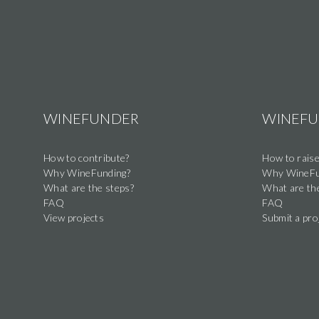
et
WineFunding
pour
faire
rayonner
les
vins
WINEFUNDER
WINEF
du
Château
How to contribute?
How to raise
Why WineFunding?
Why WineFu
Edmus
What are the steps?
What are th
en
FAQ
FAQ
France
View projects
Submit a pro
et
à
l’international.
Nous