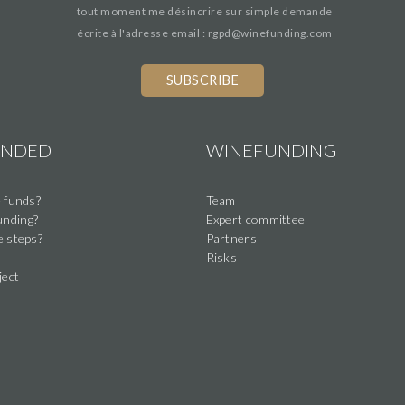
tout moment me désincrire sur simple demande
écrite à l'adresse email : rgpd@winefunding.com
If
you
are
a
UNDED
WINEFUNDING
human,
ignore
 funds?
Team
this
nding?
Expert committee
field
e steps?
Partners
Risks
ject