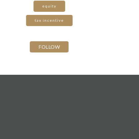
equity
tax incentive