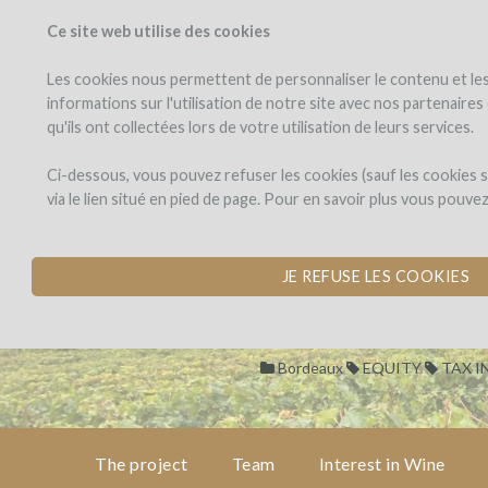
Ce site web utilise des cookies
PROJECTS
WINEFU
View projects
Invest in a wi
Les cookies nous permettent de personnaliser le contenu et les 
informations sur l'utilisation de notre site avec nos partenaire
qu'ils ont collectées lors de votre utilisation de leurs services.
Château
the
project
EDMUS
Château EDM
Ci-dessous, vous pouvez refuser les cookies (sauf les cookies
via le lien situé en pied de page. Pour en savoir plus vous pouve
BUILD A NEW WINE
team
by Laurent David (SAINT-ÉM
JE REFUSE LES COOKIES
interest
in wine
Bordeaux
EQUITY
TAX I
cost
&
risk
The project
Team
Interest in Wine