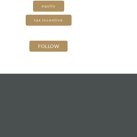
equity
tax incentive