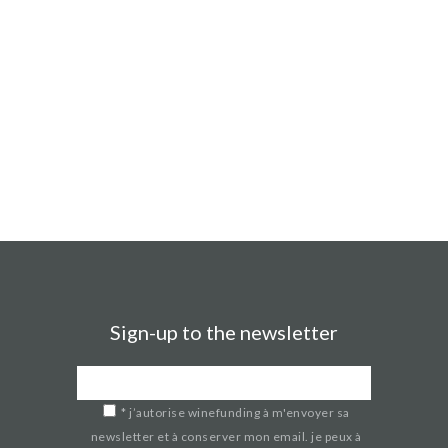
Sign-up to the newsletter
*
j’autorise winefunding à m'envoyer sa
newsletter et à conserver mon email. je peux à