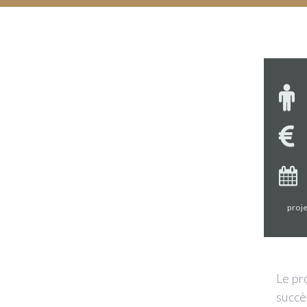
proje
Le pr
succès