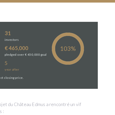
31
investors
€ 465,000
pledged over € 450,000 goal
5
year
after
ct closing price.
ojet du Château Edmus a rencontré un vif
 :