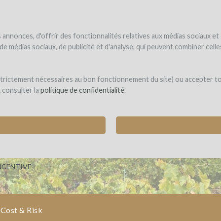
NDER
WINEFUNDED
WINEFUNDING
ne estate
Raise funds
Discover our services
annonces, d'offrir des fonctionnalités relatives aux médias sociaux et
s de médias sociaux, de publicité et d'analyse, qui peuvent combiner cel
US
 strictement nécessaires au bon fonctionnement du site) ou accepter t
z consulter la
politique de confidentialité
.
 CELLAR BY BRINGING TOGETHER 30 WINE AN
ILION)
NCENTIVE
Cost & Risk