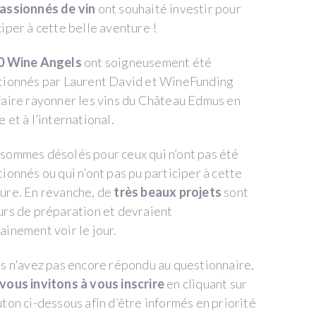
assionnés de vin
ont souhaité investir pour
ciper à cette belle aventure !
0 Wine Angels
ont soigneusement été
tionnés par Laurent David et WineFunding
faire rayonner les vins du Château Edmus en
 et à l’international.
sommes désolés pour ceux qui n’ont pas été
tionnés ou qui n’ont pas pu participer à cette
ure. En revanche, de
très beaux projets
sont
urs de préparation et devraient
ainement voir le jour.
us n'avez pas encore répondu au questionnaire,
vous invitons à vous inscrire
en cliquant sur
uton ci-dessous afin d’être informés en priorité