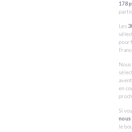
178 p
parti
Les
3
sélec
pour 
France
Nous 
sélec
avent
en co
proch
Si vo
nous 
le bo