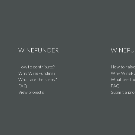
été
sélectionnés
par
Laurent
David
et
WINEFUNDER
WINEF
WineFunding
pour
faire
How to contribute?
How to raise
Why WineFunding?
Why WineFu
rayonner
What are the steps?
What are th
les
FAQ
FAQ
vins
View projects
Submit a pro
du
Château
Edmus
en
France