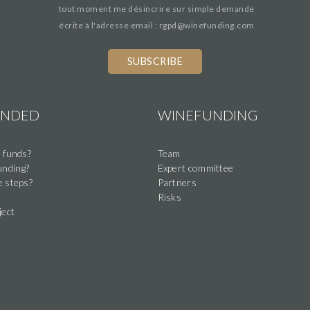
tout moment me désincrire sur simple demande
écrite à l'adresse email : rgpd@winefunding.com
If
you
are
a
UNDED
WINEFUNDING
human,
ignore
 funds?
Team
this
nding?
Expert committee
field
e steps?
Partners
Risks
ject