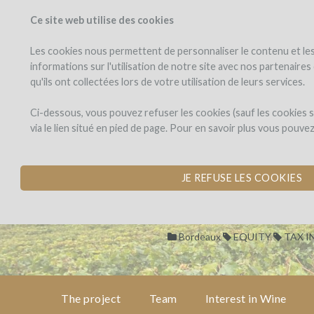
Ce site web utilise des cookies
PROJECTS
WINEFU
View projects
Invest in a wi
Les cookies nous permettent de personnaliser le contenu et les 
informations sur l'utilisation de notre site avec nos partenaire
qu'ils ont collectées lors de votre utilisation de leurs services.
Château
the
project
EDMUS
Château EDM
Ci-dessous, vous pouvez refuser les cookies (sauf les cookies
via le lien situé en pied de page. Pour en savoir plus vous pouve
BUILD A NEW WINE
team
by Laurent David (SAINT-ÉM
JE REFUSE LES COOKIES
interest
in wine
Bordeaux
EQUITY
TAX I
cost
&
risk
The project
Team
Interest in Wine