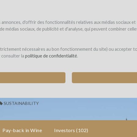
NDER
WINEFUNDED
WINEFUNDING
ne estate
Raise funds
Discover our services
annonces, d'offrir des fonctionnalités relatives aux médias sociaux et
s de médias sociaux, de publicité et d'analyse, qui peuvent combiner cel
leine Bouhou
 strictement nécessaires au bon fonctionnement du site) ou accepter t
z consulter la
politique de confidentialité
.
RGANIC CERTIFICATION
u (Cars)
SUSTAINABILITY
Pay-back in Wine
Investors
(102)