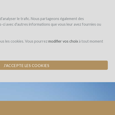
|
EN
|
ES
|
FR
Sign up
Login
 d'analyser le trafic. Nous partageons également des
les-ci avec d'autres informations que vous leur avez fournies ou
Dons,
ous les cookies. Vous pourrez
modifier vos choix
à tout moment
contreparties
J'ACCEPTE LES COOKIES