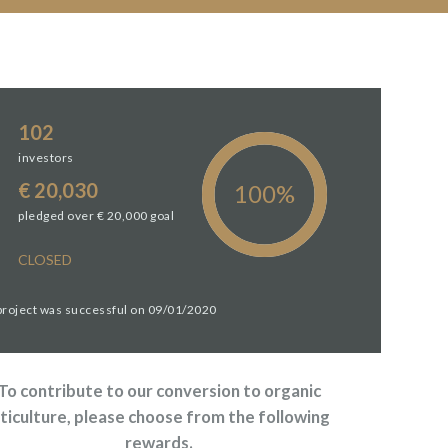
102
investors
€ 20,030
pledged over € 20,000 goal
CLOSED
 project was successful on 09/01/2020
To contribute to our conversion to organic
iticulture, please choose from the following
rewards.