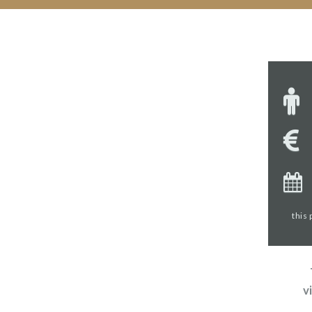
this
v