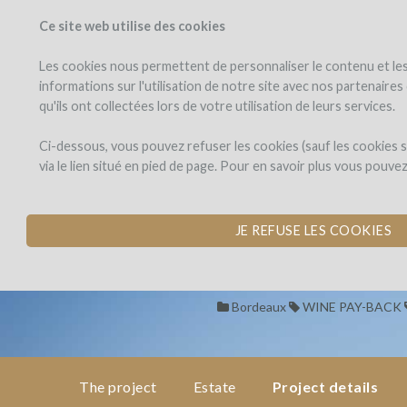
Ce site web utilise des cookies
PROJECTS
WINEFU
View projects
Invest in a wi
Les cookies nous permettent de personnaliser le contenu et les 
informations sur l'utilisation de notre site avec nos partenaire
qu'ils ont collectées lors de votre utilisation de leurs services.
Château
the
project
Magdeleine
Château Magde
Ci-dessous, vous pouvez refuser les cookies (sauf les cookies
Bouhou
via le lien situé en pied de page. Pour en savoir plus vous pouve
CONVERSION TO O
estate
by Château Magdeleine-Bouho
JE REFUSE LES COOKIES
project
details
Bordeaux
WINE PAY-BACK
pay-
back
in
wine
The project
Estate
Project details