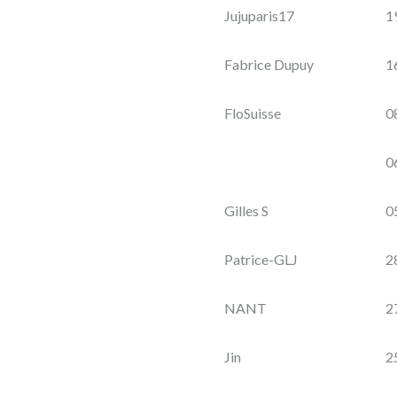
Château
Jujuparis17
1
Cazebonne
Investissement
Château
en
Fabrice Dupuy
1
capital
Cazebonne
ACQUISITION
FloSuisse
0
OF
7
0
HECTARES
OF
BIODYNAMIC
Gilles S
0
VINES
IN
Patrice-GLJ
2
THE
GRAVES
NANT
2
by
Jin
2
Château_Cazebonne
(SAINT-