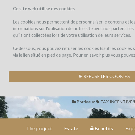
Ce site web utilise des cookies
PROJECTS
WINEFU
View projects
Invest in a wi
Les cookies nous permettent de personnaliser le contenu et les 
informations sur l'utilisation de notre site avec nos partenaire
qu'ils ont collectées lors de votre utilisation de leurs services.
Château
the
project
Cazebonne
Château Caze
Ci-dessous, vous pouvez refuser les cookies (sauf les cookies
via le lien situé en pied de page. Pour en savoir plus vous pouve
ACQUISITION OF 7
estate
by Château_Cazebonne (SA
JE REFUSE LES COOKIES
benefits
Bordeaux
TAX INCENTIVE
expert
opinion
The project
Estate
Benefits
Expe
cost