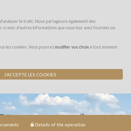
|
EN
|
ES
|
FR
Sign up
Login
 d'analyser le trafic. Nous partageons également des
les-ci avec d'autres informations que vous leur avez fournies ou
Investissement en
ous les cookies. Vous pourrez
modifier vos choix
à tout moment
capital
VES
J'ACCEPTE LES COOKIES
cuments
Details of the operation