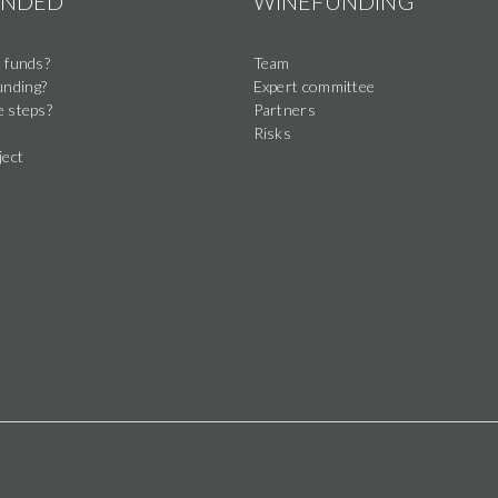
UNDED
WINEFUNDING
 funds?
Team
nding?
Expert committee
e steps?
Partners
Risks
ject