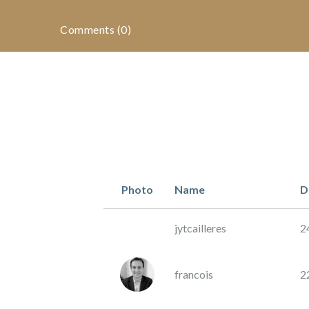
&
risk
Comments (0)
investment
details
documents
details
Photo
Name
D
of the
operation
jytcailleres
2
comments
(0)
francois
2