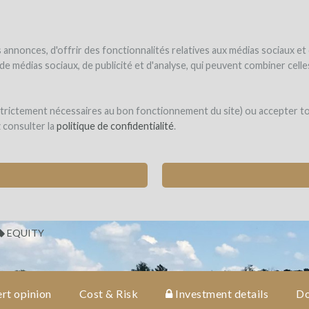
NDER
WINEFUNDED
WINEFUNDING
ne estate
Raise funds
Discover our services
annonces, d'offrir des fonctionnalités relatives aux médias sociaux et
s de médias sociaux, de publicité et d'analyse, qui peuvent combiner cel
bonne
 strictement nécessaires au bon fonctionnement du site) ou accepter t
z consulter la
politique de confidentialité
.
 HECTARES OF BIODYNAMIC VINES IN THE GRA
INT-PIERRE-DE-MONS)
EQUITY
rt opinion
Cost & Risk
Investment details
Do