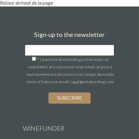
Retour en haut de la page
Sign-up to the newsletter
*
j’autorise winefunding à m'envoyer sa
newsletter et à conserver mon email. je peux à
tout moment me désincrire sur simple demande
écrite à l'adresse email : rgpd@winefunding.com
WINEFUNDER