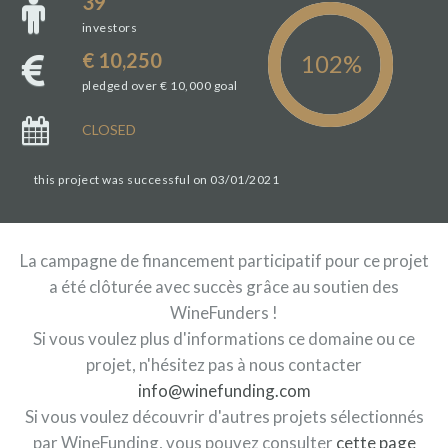
39
investors
€ 10,250
pledged over € 10,000 goal
CLOSED
this project was successful on 03/01/2021
La campagne de financement participatif pour ce projet
a été clôturée avec succès grâce au soutien des
WineFunders !
Si vous voulez plus d'informations ce domaine ou ce
projet, n'hésitez pas à nous contacter
info@winefunding.com
Si vous voulez découvrir d'autres projets sélectionnés
par WineFunding, vous pouvez consulter
cette page