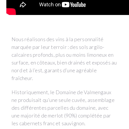
Nous réalisons des vins à la personnalité
marquée par leur terroir : des sols argilo-
calcaires profonds, plus ou moins limoneux en
surface, en côteaux, bien drainés et exposés au
nord et à l’est, garants d’une agréable
fraîcheur.
Historiquement, le Domaine de Valmengaux
ne produisait qu’une seule cuvée, assemblage
des différentes parcelles du domaine, avec
une majorité de merlot (90%) complétée par
les cabernets franc et sauvignon.