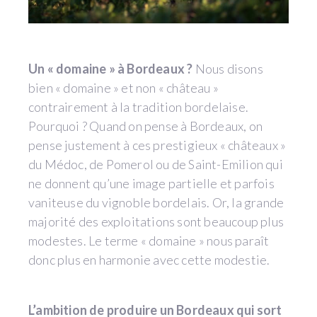
Un « domaine » à Bordeaux ?
Nous disons
bien « domaine » et non « château »
contrairement à la tradition bordelaise.
Pourquoi ? Quand on pense à Bordeaux, on
pense justement à ces prestigieux « châteaux »
du Médoc, de Pomerol ou de Saint-Emilion qui
ne donnent qu’une image partielle et parfois
vaniteuse du vignoble bordelais. Or, la grande
majorité des exploitations sont beaucoup plus
modestes. Le terme « domaine » nous paraît
donc plus en harmonie avec cette modestie.
L’ambition de produire un Bordeaux qui sort