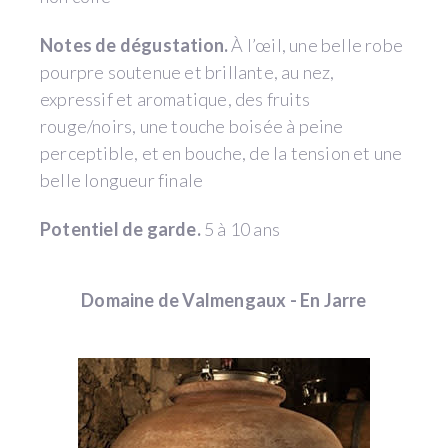
Notes de dégustation.
À l’œil, une belle robe
pourpre soutenue et brillante, au nez,
expressif et aromatique, des fruits
rouge/noirs, une touche boisée à peine
perceptible, et en bouche, de la tension et une
belle longueur finale
Potentiel de garde.
5 à 10 ans
Domaine de Valmengaux - En Jarre