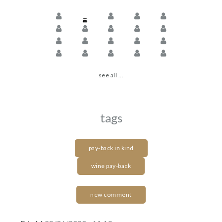
see all ...
tags
pay-back in kind
wine pay-back
new comment