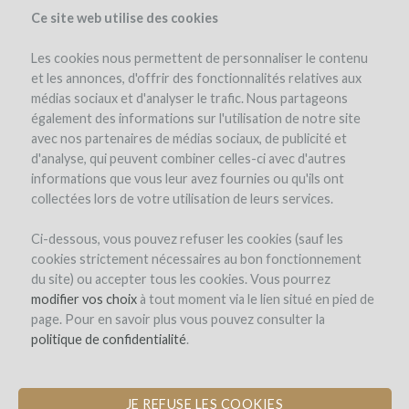
Ce site web utilise des cookies
Les cookies nous permettent de personnaliser le contenu
et les annonces, d'offrir des fonctionnalités relatives aux
médias sociaux et d'analyser le trafic. Nous partageons
the project
team
project details
expert opinion
pay-back in wine
également des informations sur l'utilisation de notre site
investors
(39)
avec nos partenaires de médias sociaux, de publicité et
d'analyse, qui peuvent combiner celles-ci avec d'autres
informations que vous leur avez fournies ou qu'ils ont
collectées lors de votre utilisation de leurs services.
Ci-dessous, vous pouvez refuser les cookies (sauf les
cookies strictement nécessaires au bon fonctionnement
du site) ou accepter tous les cookies. Vous pourrez
Domaine de Valmengaux
modifier vos choix
à tout moment via le lien situé en pied de
page. Pour en savoir plus vous pouvez consulter la
REFURBISHMENT OF A WINE
politique de confidentialité
.
TOURISM COTTAGE
JE REFUSE LES COOKIES