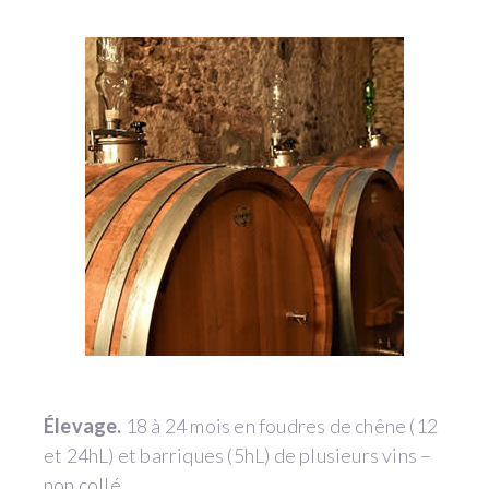
Élevage.
18 à 24 mois en foudres de chêne (12
et 24hL) et barriques (5hL) de plusieurs vins –
non collé