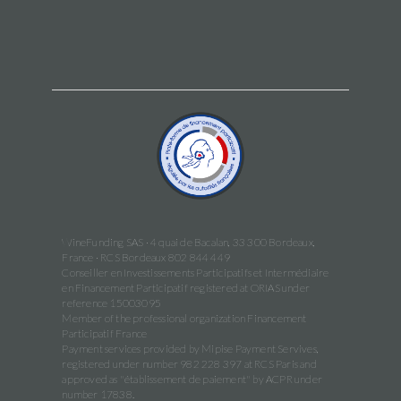
WineFunding SAS · 4 quai de Bacalan, 33 300 Bordeaux,
France · RCS Bordeaux 802 844 449
Conseiller en Investissements Participatifs et Intermédiaire
en Financement Participatif registered at ORIAS under
reference 15003095
Member of the professional organization Financement
Participatif France
Payment services provided by Mipise Payment Servives,
registered under number 982 228 397 at RCS Paris and
approved as "établissement de paiement" by ACPR under
number 17838.