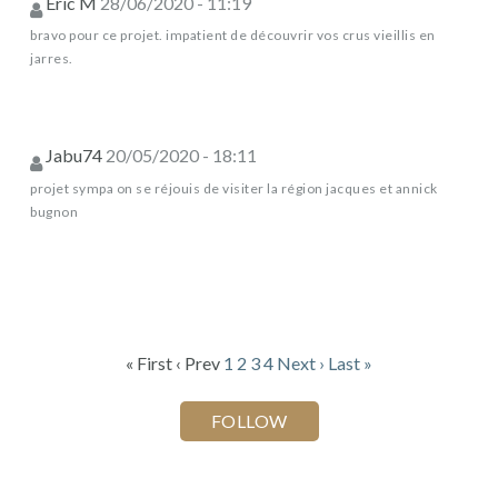
Eric M
28/06/2020 - 11:19
bravo pour ce projet. impatient de découvrir vos crus vieillis en
jarres.
Jabu74
20/05/2020 - 18:11
projet sympa on se réjouis de visiter la région jacques et annick
bugnon
« First
‹ Prev
1
2
3
4
Next ›
Last »