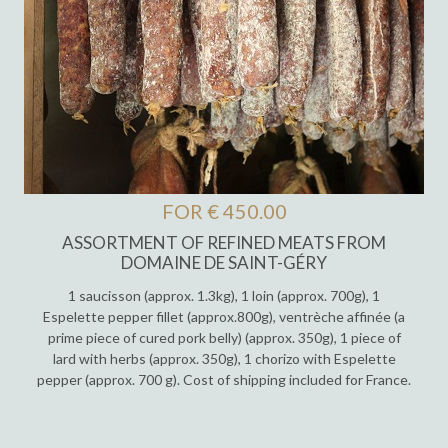
FOR € 450.00
ASSORTMENT OF REFINED MEATS FROM
DOMAINE DE SAINT-GÉRY
1 saucisson (approx. 1.3kg), 1 loin (approx. 700g), 1
Espelette pepper fillet (approx.800g), ventrèche affinée (a
prime piece of cured pork belly) (approx. 350g), 1 piece of
lard with herbs (approx. 350g), 1 chorizo with Espelette
pepper (approx. 700 g). Cost of shipping included for France.