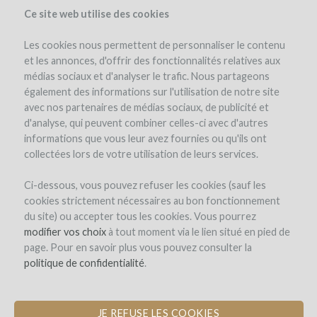
Ce site web utilise des cookies
Les cookies nous permettent de personnaliser le contenu
et les annonces, d'offrir des fonctionnalités relatives aux
médias sociaux et d'analyser le trafic. Nous partageons
the project
estate
project details
expert opinion
pay-back in wine
également des informations sur l'utilisation de notre site
updates (4)
investors
(81)
avec nos partenaires de médias sociaux, de publicité et
d'analyse, qui peuvent combiner celles-ci avec d'autres
informations que vous leur avez fournies ou qu'ils ont
collectées lors de votre utilisation de leurs services.
Ci-dessous, vous pouvez refuser les cookies (sauf les
cookies strictement nécessaires au bon fonctionnement
du site) ou accepter tous les cookies. Vous pourrez
Domaine de Saint-Géry
modifier vos choix
à tout moment via le lien situé en pied de
page. Pour en savoir plus vous pouvez consulter la
CONSTRUCTION OF A MATURATION
politique de confidentialité
.
CELLAR FOR WINE AND HAM
JE REFUSE LES COOKIES