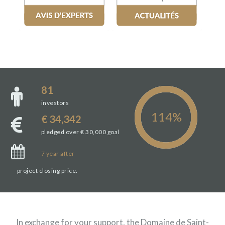
81
investors
€ 34,342
pledged over € 30,000 goal
7
year
after
project closing price.
In exchange for your support, the Domaine de Saint-