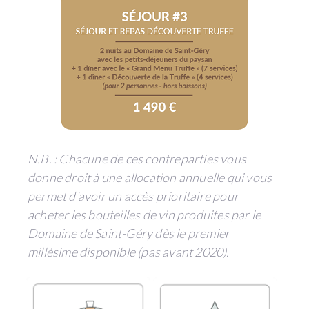
N.B. : Chacune de ces contreparties vous
donne droit à une allocation annuelle qui vous
permet d'avoir un accès prioritaire pour
acheter les bouteilles de vin produites par le
Domaine de Saint-Géry dès le premier
millésime disponible (pas avant 2020).