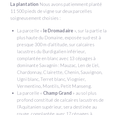
La plantation
Nous avons patiemment planté
11 500 pieds de vigne sur deux parcelles
soigneusement choisies :
La parcelle «
le Dromadaire
», sur la partie la
plus haute du Domaine, exposée sud-est à
presque 300 m d’altitude, sur calcaires
lacustres du Burdigalien inférieur,
complantée en blanc avec 13 cépages à
dominante Savagnin : Mauzac, Len de L’el,
Chardonnay, Clairette, Chenin, Sauvignon,
Ugni blanc, Terret blanc, Viognier,
Vermentino, Montils, Petit Manseng.
La parcelle «
Champ Grand
» au sol plus
profond constitué de calcaires lacustres de
l’Aquitanien supérieur, sera destinée au
rouge, complantée avec 17 cépages à