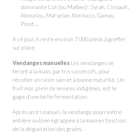
dominante Cot (ou Malbec) : Syrah, Cinsault,
Abouriou, Marselan, Niellucio, Gamay,
Pinot….
A ce jour, il reste environ 7 000 pieds à greffer
sur place.
Vendanges manuelles
Les vendanges se
feront à la main, par tris successifs, pour
récolter un raisin sain et à bonne maturité. Un
fruit mûr, plein de levures indigènes, est le
gage d’une belle fermentation.
Après un tri manuel, la vendange pourra être
entière ou bien égrappée à la main en fonction
de la dégustation des grains.