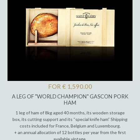
FOR € 1,590.00
A LEG OF "WORLD CHAMPION" GASCON PORK
HAM
1 leg of ham of 8kg aged 40 months, its wooden storage
box, its cutting support and its “special knife ham” Shipping
costs included for France, Belgium and Luxembourg.
+ an annual allocation of 12 bottles per year from the first
available vintage.