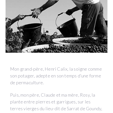
Mon grand-père, Henri Calix, la soigne comme
son potager, adepte en son temps d’une forme
de permaculture.
Puis, mon père, Claude et ma mère, Rosy, la
plante entre pierres et garrigues, sur les
terres vierges du lieu-dit de Sarrat de Goundy,