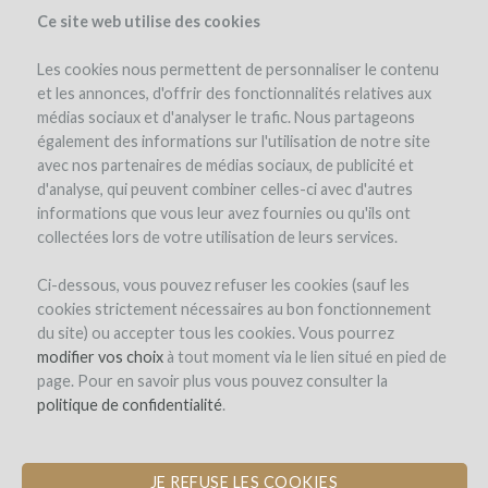
Ce site web utilise des cookies
Les cookies nous permettent de personnaliser le contenu
et les annonces, d'offrir des fonctionnalités relatives aux
médias sociaux et d'analyser le trafic. Nous partageons
el proyecto
la empresa
detalles del proyecto
opinión de expertos
également des informations sur l'utilisation de notre site
los reembolsos en vino
avec nos partenaires de médias sociaux, de publicité et
d'analyse, qui peuvent combiner celles-ci avec d'autres
informations que vous leur avez fournies ou qu'ils ont
collectées lors de votre utilisation de leurs services.
Ci-dessous, vous pouvez refuser les cookies (sauf les
cookies strictement nécessaires au bon fonctionnement
du site) ou accepter tous les cookies. Vous pourrez
Domaine Sarrat de Goundy
modifier vos choix
à tout moment via le lien situé en pied de
page. Pour en savoir plus vous pouvez consulter la
COMPRA DE ÁNFORAS PARA UNA
politique de confidentialité
.
NUEVA CUVÉE DE VINO BLANCO
JE REFUSE LES COOKIES