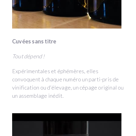
Cuvées sans titre
Tout dépend !
Expérimentales et éphémères, elles
convoquent à chaque numéro un parti-pris de
vinification ou d’élevage, un cépage original ou
un assemblage inédit.