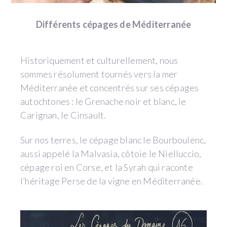
Différents cépages de Méditerranée
Historiquement et culturellement, nous
sommes résolument tournés vers la mer
Méditerranée et concentrés sur ses cépages
autochtones : le Grenache noir et blanc, le
Carignan, le Cinsault.
Sur nos terres, le cépage blanc le Bourboulenc,
aussi appelé la Malvasia, côtoie le Nielluccio,
cépage roi en Corse, et la Syrah qui raconte
l’héritage Perse de la vigne en Méditerranée.