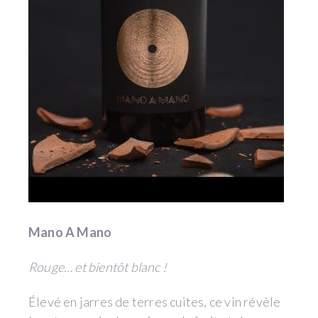
Mano A Mano
Rouge… et bientôt blanc !
Élevé en jarres de terres cuites, ce vin révèle